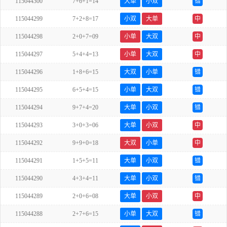
115044300
7+6+1=14
大单
小双
错
115044299
7+2+8=17
小双
大单
中
115044298
2+0+7=09
小单
大双
中
115044297
5+4+4=13
小单
大双
中
115044296
1+8+6=15
大双
小单
错
115044295
6+5+4=15
小单
大双
错
115044294
9+7+4=20
大单
小双
错
115044293
3+0+3=06
大单
小双
中
115044292
9+9+0=18
大双
小单
中
115044291
1+5+5=11
大单
小双
错
115044290
4+3+4=11
大单
小双
错
115044289
2+0+6=08
大单
小双
中
115044288
2+7+6=15
小单
大双
错