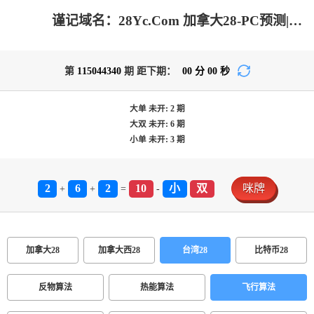
谨记域名：28Yc.Com 加拿大28-PC预测|加拿大pc在线|28结果咪牌|加拿大28在线预测网|专注研究_加拿大28预测_官方数据！
第
115044340
期 距下期：
00
分
00
秒
大单
未开:
2
期
大双
未开:
6
期
小单
未开:
3
期
2
6
2
10
小
双
咪牌
+
+
=
-
加拿大28
加拿大西28
台湾28
比特币28
反物算法
热能算法
飞行算法