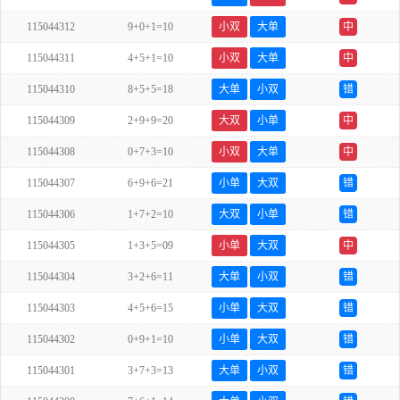
115044312
9+0+1=10
小双
大单
中
115044311
4+5+1=10
小双
大单
中
115044310
8+5+5=18
大单
小双
错
115044309
2+9+9=20
大双
小单
中
115044308
0+7+3=10
小双
大单
中
115044307
6+9+6=21
小单
大双
错
115044306
1+7+2=10
大双
小单
错
115044305
1+3+5=09
小单
大双
中
115044304
3+2+6=11
大单
小双
错
115044303
4+5+6=15
小单
大双
错
115044302
0+9+1=10
小单
大双
错
115044301
3+7+3=13
大单
小双
错