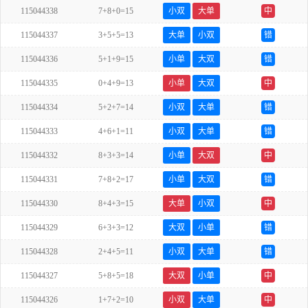
115044338
7+8+0=15
小双
大单
中
115044337
3+5+5=13
大单
小双
错
115044336
5+1+9=15
小单
大双
错
115044335
0+4+9=13
小单
大双
中
115044334
5+2+7=14
小双
大单
错
115044333
4+6+1=11
小双
大单
错
115044332
8+3+3=14
小单
大双
中
115044331
7+8+2=17
小单
大双
错
115044330
8+4+3=15
大单
小双
中
115044329
6+3+3=12
大双
小单
错
115044328
2+4+5=11
小双
大单
错
115044327
5+8+5=18
大双
小单
中
115044326
1+7+2=10
小双
大单
中