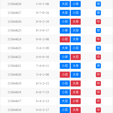
115044628
1+6+1=08
大双
小单
错
115044627
9+7+0=16
大单
小双
错
115044626
8+9+2=19
小双
大单
中
115044625
8+3+6=17
小单
大双
错
115044624
0+6+2=08
小双
大单
中
115044623
3+4+2=09
大单
小双
错
115044622
4+6+6=16
小单
大双
中
115044621
7+4+0=11
小双
大单
错
115044620
3+4+1=08
小双
大单
中
115044619
8+5+2=15
小双
大单
中
115044618
8+8+7=23
小双
大单
中
115044617
6+4+3=13
大双
小单
中
115044616
9+6+2=17
小双
大单
中