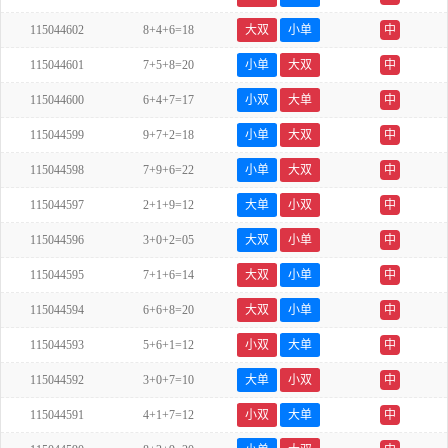
115044602
8+4+6=18
大双
小单
中
115044601
7+5+8=20
小单
大双
中
115044600
6+4+7=17
小双
大单
中
115044599
9+7+2=18
小单
大双
中
115044598
7+9+6=22
小单
大双
中
115044597
2+1+9=12
大单
小双
中
115044596
3+0+2=05
大双
小单
中
115044595
7+1+6=14
大双
小单
中
115044594
6+6+8=20
大双
小单
中
115044593
5+6+1=12
小双
大单
中
115044592
3+0+7=10
大单
小双
中
115044591
4+1+7=12
小双
大单
中