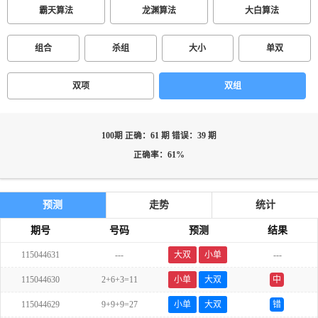
霸天算法
龙渊算法
大白算法
组合
杀组
大小
单双
双项
双组
100期 正确：61 期 错误：39 期
正确率：61%
预测
走势
统计
期号
号码
预测
结果
115044631
---
大双
小单
---
115044630
2+6+3=11
小单
大双
中
115044629
9+9+9=27
小单
大双
错