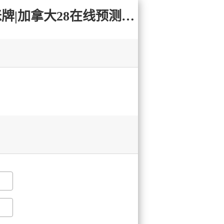
谨记域名：28Yc.Com 加拿大28-PC预测|加拿大pc在线|28结果咪牌|加拿大28在线预测网|专注研究_加拿大28预测_官方数据！