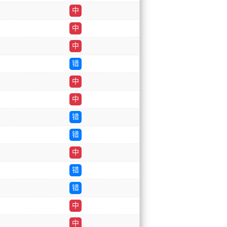
中
中
中
错
中
中
错
错
中
错
错
中
中