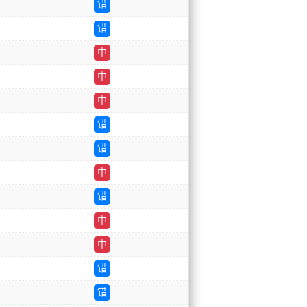
错
错
中
中
中
错
错
中
错
中
中
错
错