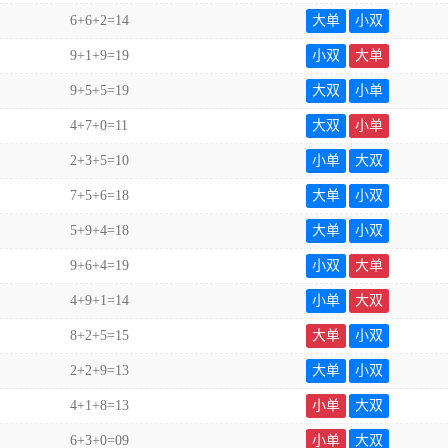
6+6+2=14
大单
小双
9+1+9=19
小双
大单
9+5+5=19
大双
小单
4+7+0=11
大双
小单
2+3+5=10
小单
大双
7+5+6=18
大单
小双
5+9+4=18
大单
小双
9+6+4=19
小双
大单
4+9+1=14
小单
大双
8+2+5=15
大单
小双
2+2+9=13
大单
小双
4+1+8=13
小单
大双
6+3+0=09
小单
大双