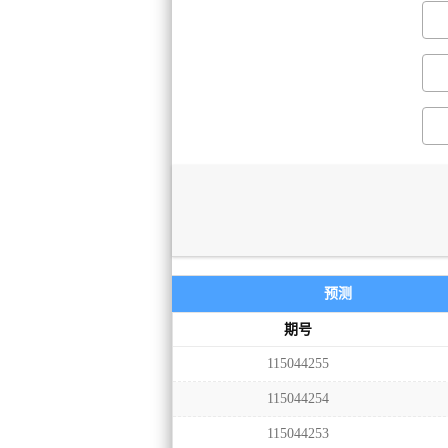
预测
期号
115044255
115044254
115044253