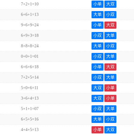
7+2+1=10
小单
大双
6+6+1=13
大单
小双
9+6+9=24
小单
大双
6+9+3=18
小双
大单
8+8+8=24
大单
小双
0+0+1=01
小双
大单
6+6+6=18
小单
大双
7+2+5=14
小双
大单
5+0+6=11
大双
小单
3+6+4=13
大双
小单
5+1+1=07
小双
大单
6+5+5=16
大单
小双
4+4+5=13
小单
大双