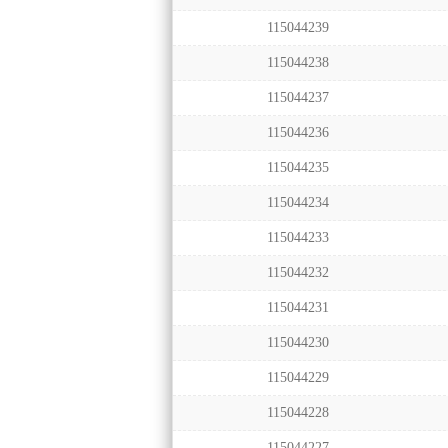
115044239
115044238
115044237
115044236
115044235
115044234
115044233
115044232
115044231
115044230
115044229
115044228
115044227