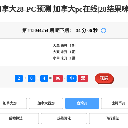
第
115044254
期 距下期：
34
分
06
秒
大单
未开:
4
期
大双
未开:
1
期
小单
未开:
2
期
2
+
0
+
4
=
06
-
小
双
咪牌
加拿大28
加拿大西28
台湾28
比特币28
反物算法
热能算法
飞行算法