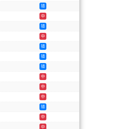
错
中
错
中
错
错
错
中
中
中
错
中
中