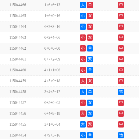
115044466
1+6+6=13
大
单
中
115044465
1+6+9=16
小
双
中
115044464
6+2+8=16
小
双
中
115044463
0+2+4=06
小
双
中
115044462
0+0+0=00
小
单
中
115044461
0+7+2=09
小
双
中
115044460
4+1+1=06
小
单
中
115044459
4+5+9=18
大
双
中
115044458
3+4+5=12
大
单
错
115044457
0+5+0=05
小
双
中
115044456
6+4+9=19
大
双
中
115044455
3+1+0=04
大
双
中
115044454
4+9+3=16
小
单
错