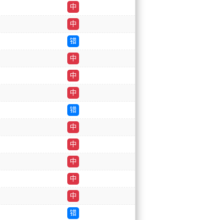
中
中
错
中
中
中
错
中
中
中
中
中
错