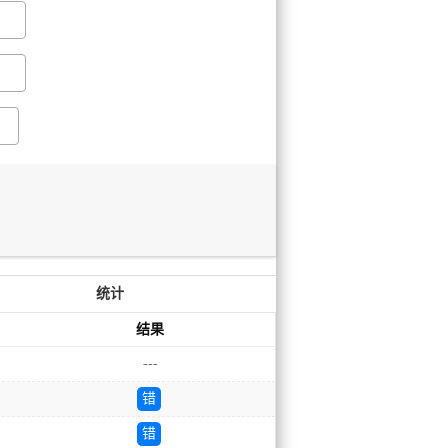
统计
结果
---
错
错