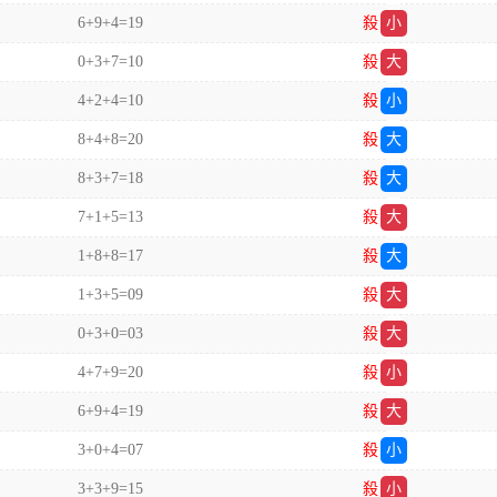
双
6+9+4=19
殺
小
单
0+3+7=10
殺
大
双
4+2+4=10
殺
小
双
8+4+8=20
殺
大
双
8+3+7=18
殺
大
双
7+1+5=13
殺
大
双
1+8+8=17
殺
大
单
1+3+5=09
殺
大
单
0+3+0=03
殺
大
双
4+7+9=20
殺
小
双
6+9+4=19
殺
大
双
3+0+4=07
殺
小
单
3+3+9=15
殺
小