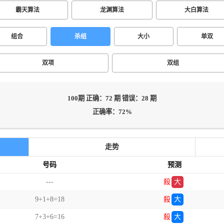
霸天算法
龙渊算法
大白算法
组合
杀组
大小
单双
双项
双组
100期 正确：72 期 错误：28 期
正确率：72%
走势
号码
预测
---
殺
大
单
9+1+8=18
殺
大
双
7+3+6=16
殺
大