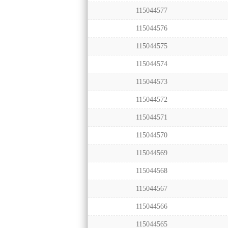
115044577
115044576
115044575
115044574
115044573
115044572
115044571
115044570
115044569
115044568
115044567
115044566
115044565