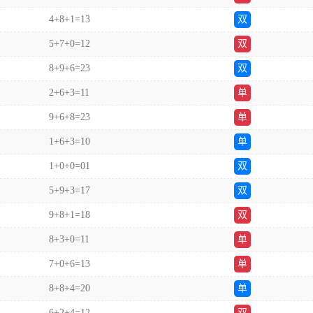
4+8+1=13
双
5+7+0=12
双
8+9+6=23
双
2+6+3=11
单
9+6+8=23
单
1+6+3=10
单
1+0+0=01
双
5+9+3=17
双
9+8+1=18
双
8+3+0=11
单
7+0+6=13
单
8+8+4=20
单
6+2+4=12
双