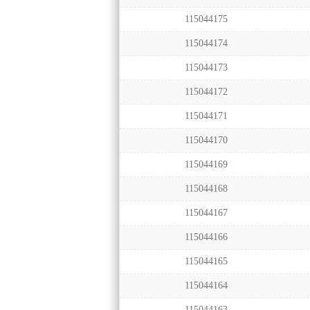
115044175
115044174
115044173
115044172
115044171
115044170
115044169
115044168
115044167
115044166
115044165
115044164
115044163