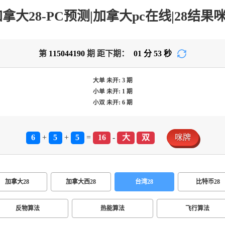
第
115044190
期 距下期：
01
分
53
秒
大单
未开:
3
期
小单
未开:
1
期
小双
未开:
6
期
6
+
5
+
5
=
16
-
大
双
咪牌
加拿大28
加拿大西28
台湾28
比特币28
反物算法
热能算法
飞行算法