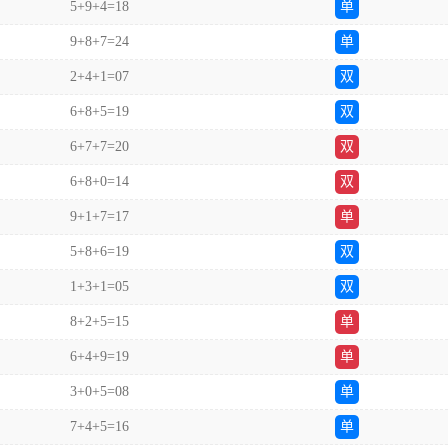
5+9+4=18
单
9+8+7=24
单
2+4+1=07
双
6+8+5=19
双
6+7+7=20
双
6+8+0=14
双
9+1+7=17
单
5+8+6=19
双
1+3+1=05
双
8+2+5=15
单
6+4+9=19
单
3+0+5=08
单
7+4+5=16
单