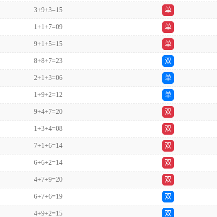
3+9+3=15
单
1+1+7=09
单
9+1+5=15
单
8+8+7=23
双
2+1+3=06
单
1+9+2=12
单
9+4+7=20
双
1+3+4=08
双
7+1+6=14
双
6+6+2=14
双
4+7+9=20
双
6+7+6=19
双
4+9+2=15
双