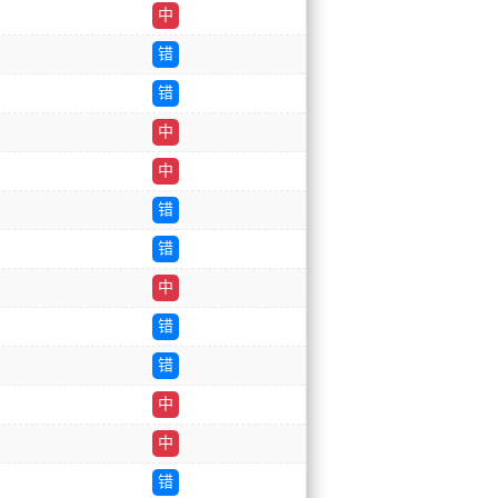
中
错
错
中
中
错
错
中
错
错
中
中
错