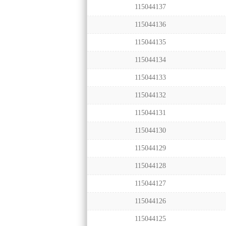
115044137
115044136
115044135
115044134
115044133
115044132
115044131
115044130
115044129
115044128
115044127
115044126
115044125