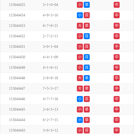
115044455
3+1+0=04
小
单
中
115044454
4+9+3=16
小
双
中
115044453
6+7+8=21
大
单
中
115044452
2+7+2=11
小
双
中
115044451
3+0+1=04
小
双
中
115044450
4+4+1=09
小
双
中
115044449
4+1+6=11
小
双
中
115044448
2+8+8=18
大
单
中
115044447
7+5+5=17
大
单
中
115044446
4+7+7=18
小
双
中
115044445
2+6+5=13
小
单
中
115044444
6+2+7=15
小
单
中
115044443
3+6+3=12
小
双
中