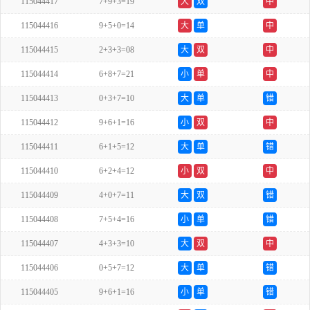
115044417
7+9+3=19
大
双
中
115044416
9+5+0=14
大
单
中
115044415
2+3+3=08
大
双
中
115044414
6+8+7=21
小
单
中
115044413
0+3+7=10
大
单
错
115044412
9+6+1=16
小
双
中
115044411
6+1+5=12
大
单
错
115044410
6+2+4=12
小
双
中
115044409
4+0+7=11
大
双
错
115044408
7+5+4=16
小
单
错
115044407
4+3+3=10
大
双
中
115044406
0+5+7=12
大
单
错
115044405
9+6+1=16
小
单
错