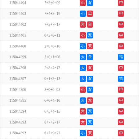
115044404
7+2+0=09
小
双
中
115044403
7+4+8=19
小
单
中
115044402
7+3+7=17
大
单
中
115044401
0+3+8=11
小
双
中
115044400
2+8+6=16
小
双
中
115044399
5+0+1=06
大
单
错
115044398
2+8+2=12
大
双
中
115044397
9+1+3=13
大
双
错
115044396
3+0+0=03
小
双
中
115044395
6+0+4=10
大
双
中
115044394
6+5+4=15
大
双
中
115044393
8+7+2=17
大
双
中
115044392
6+7+9=22
小
双
中