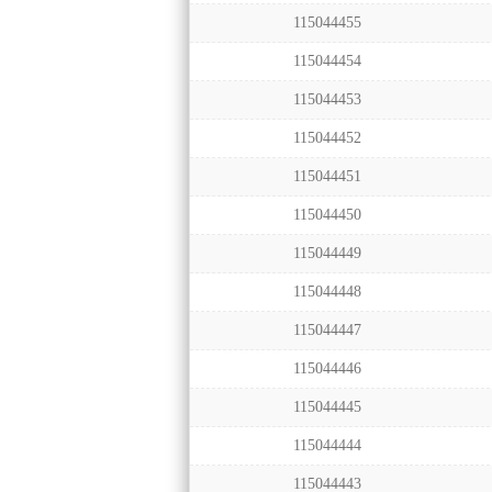
115044455
115044454
115044453
115044452
115044451
115044450
115044449
115044448
115044447
115044446
115044445
115044444
115044443