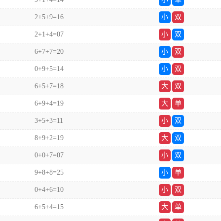
2+5+9=16
小
双
2+1+4=07
小
双
6+7+7=20
小
双
0+9+5=14
小
双
6+5+7=18
大
双
6+9+4=19
大
单
3+5+3=11
小
双
8+9+2=19
大
双
0+0+7=07
小
双
9+8+8=25
小
单
0+4+6=10
小
双
6+5+4=15
大
单