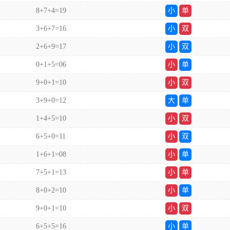
8+7+4=19
小
单
3+6+7=16
小
双
2+6+9=17
小
双
0+1+5=06
小
单
9+0+1=10
小
双
3+9+0=12
大
单
1+4+5=10
小
双
6+5+0=11
小
双
1+6+1=08
小
单
7+5+1=13
小
单
8+0+2=10
小
单
9+0+1=10
小
双
6+5+5=16
小
单