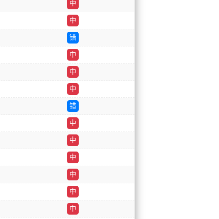
中
中
错
中
中
中
错
中
中
中
中
中
中