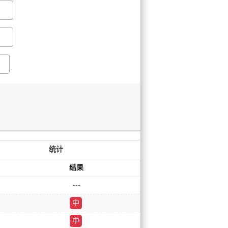
统计
结果
---
中
中