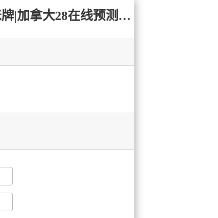
谨记域名：28Yc.Com 加拿大28-PC预测|加拿大pc在线|28结果咪牌|加拿大28在线预测网|专注研究_加拿大28预测_官方数据！