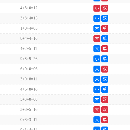
4+8+0=12
小
双
3+8+4=15
小
双
1+0+4=05
大
单
8+4+4=16
大
单
4+2+5=11
大
单
9+8+9=26
小
单
6+0+0=06
大
双
3+0+8=11
大
双
4+6+8=18
小
单
5+3+0=08
大
双
3+8+5=16
大
双
0+8+3=11
大
单
9+1+4=14
小
单