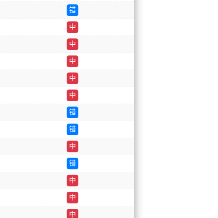
错
中
中
中
中
中
错
错
中
错
中
中
中