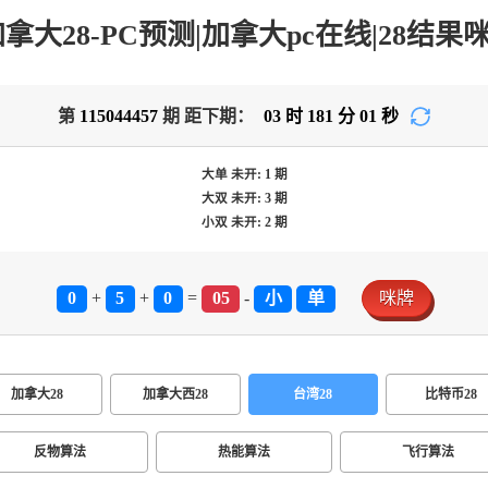
第
115044457
期 距下期：
03
时
181
分
01
秒
大单
未开:
1
期
大双
未开:
3
期
小双
未开:
2
期
0
+
5
+
0
=
05
-
小
单
咪牌
加拿大28
加拿大西28
台湾28
比特币28
反物算法
热能算法
飞行算法