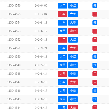
115044556
2+1+6=09
大单
小双
错
115044555
0+1+3=04
小双
大单
中
115044554
9+1+8=18
小双
大单
错
115044553
0+6+6=12
大单
小双
中
115044552
6+2+5=13
小单
大双
中
115044551
5+7+9=21
小双
大单
中
115044550
5+8+0=13
大单
小双
错
115044549
4+9+5=18
大单
小双
错
115044548
4+2+8=14
大双
小单
中
115044547
0+7+8=15
小双
大单
中
115044546
6+6+5=17
大双
小单
错
115044545
4+9+0=13
大单
小双
错
115044544
2+7+8=17
小双
大单
中