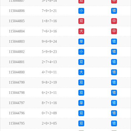
115044807
5+1+8=14
双
中
115044806
7+9+5=21
小
错
115044805
1+8+7=16
双
中
115044804
7+6+3=16
大
中
115044803
9+6+9=24
单
错
115044802
5+9+9=23
小
错
115044801
2+7+4=13
双
错
115044800
4+7+0=11
大
错
115044799
9+8+2=19
双
错
115044798
6+2+3=11
双
错
115044797
8+7+1=16
单
错
115044796
0+7+2=09
双
错
115044795
2+0+3=05
双
错