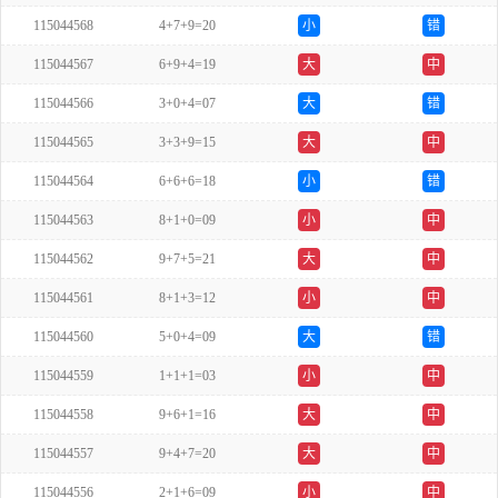
115044568
4+7+9=20
小
错
115044567
6+9+4=19
大
中
115044566
3+0+4=07
大
错
115044565
3+3+9=15
大
中
115044564
6+6+6=18
小
错
115044563
8+1+0=09
小
中
115044562
9+7+5=21
大
中
115044561
8+1+3=12
小
中
115044560
5+0+4=09
大
错
115044559
1+1+1=03
小
中
115044558
9+6+1=16
大
中
115044557
9+4+7=20
大
中
115044556
2+1+6=09
小
中