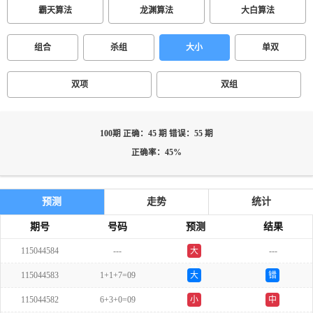
霸天算法
龙渊算法
大白算法
组合
杀组
大小
单双
双项
双组
100期 正确：45 期 错误：55 期
正确率：45%
预测
走势
统计
期号
号码
预测
结果
115044584
---
大
---
双
115044583
1+1+7=09
大
错
115044582
6+3+0=09
小
中