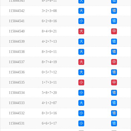
115044543
4+3+4=11
大
错
115044542
3+2+3=08
大
错
115044541
6+2+8=16
小
错
115044540
8+4+9=21
大
中
115044539
4+2+7=13
大
错
115044538
8+3+0=11
大
错
115044537
8+7+4=19
大
中
115044536
0+5+7=12
大
错
115044535
1+7+3=11
小
中
115044534
5+8+7=20
小
错
115044533
4+1+2=07
大
错
115044532
8+3+5=16
小
错
115044531
6+6+5=17
小
错