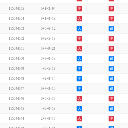
115044555
0+1+3=04
小
中
115044554
9+1+8=18
大
中
115044553
0+6+6=12
大
错
115044552
6+2+5=13
小
中
115044551
5+7+9=21
大
中
115044550
5+8+0=13
大
错
115044549
4+9+5=18
小
错
115044548
4+2+8=14
小
错
115044547
0+7+8=15
小
错
115044546
6+6+5=17
大
中
115044545
4+9+0=13
大
错
115044544
2+7+8=17
大
中