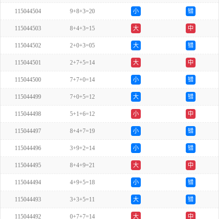
115044504
9+8+3=20
小
错
115044503
8+4+3=15
大
中
115044502
2+0+3=05
大
错
115044501
2+7+5=14
大
中
115044500
7+7+0=14
小
错
115044499
7+0+5=12
大
错
115044498
5+1+6=12
小
中
115044497
8+4+7=19
小
错
115044496
3+9+2=14
小
错
115044495
8+4+9=21
大
中
115044494
4+9+5=18
小
错
115044493
3+3+5=11
大
错
115044492
0+7+7=14
大
中