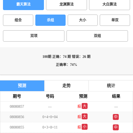
霸天算法
龙渊算法
大白算法
组合
杀组
大小
单双
双项
双组
100期 正确：74 期 错误：26 期
正确率：74%
预测
走势
统计
期号
号码
预测
结果
大
08080857
---
殺
---
单
大
08080856
0+4+0=04
殺
中
单
小
08080855
0+3+8=11
殺
中
双