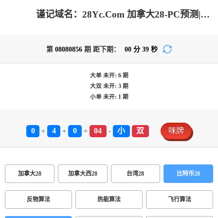
谨记域名：28Yc.Com 加拿大28-PC预测|加拿大pc在线|28结果咪牌|加拿大28在线预测网|专注研究_加拿大28预测_官方数据！
第
08080856
期 距下期：
00
分
39
秒
大单
未开:
6
期
大双
未开:
3
期
小单
未开:
1
期
0
4
0
04
小
双
咪牌
+
+
=
-
加拿大28
加拿大西28
台湾28
比特币28
反物算法
热能算法
飞行算法