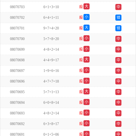
单
大
08070703
6+1+3=10
殺
中
单
小
08070702
6+4+1=11
殺
错
单
大
08070701
9+7+4=20
殺
错
双
小
08070700
5+7+8=20
殺
中
单
小
08070699
4+8+2=14
殺
中
单
大
08070698
4+4+9=17
殺
中
双
小
08070697
1+9+6=16
殺
中
单
小
08070696
4+7+7=18
殺
中
单
大
08070695
5+7+1=13
殺
中
单
小
08070694
6+0+8=14
殺
中
单
小
08070693
4+8+2=14
殺
中
双
小
08070692
6+3+8=17
殺
中
单
小
08070691
0+1+5=06
殺
中