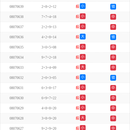
单
小
08070639
2+8+2=12
殺
错
双
小
08070638
7+7+4=18
殺
中
单
小
08070637
2+2+9=13
殺
中
双
大
08070636
4+2+8=14
殺
错
双
小
08070635
3+0+5=08
殺
中
单
小
08070634
9+7+2=18
殺
中
单
大
08070633
2+3+4=09
殺
中
单
小
08070632
2+0+3=05
殺
错
单
小
08070631
6+3+8=17
殺
中
双
小
08070630
6+9+7=22
殺
中
双
小
08070629
4+8+8=20
殺
中
双
大
08070628
3+8+9=20
殺
中
单
小
08070627
9+2+9=20
殺
中