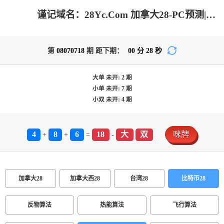
谨记域名：28Yc.Com 加拿大28-PC预测|加拿大pc在线|28结果咪牌|加拿大28在线预测网|专注研究_加拿大28预测_官方数据！
第
08070718
期 距下期：
00
分
28
秒
大单
未开:
2
期
小单
未开:
7
期
小双
未开:
4
期
4
8
6
18
大
双
咪牌
+
+
=
-
加拿大28
加拿大西28
台湾28
比特币28
反物算法
热能算法
飞行算法