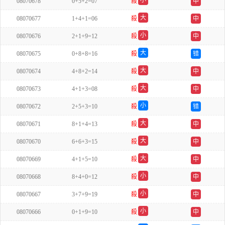
小
08070678
0+5+2=07
殺
中
双
大
08070677
1+4+1=06
殺
中
单
小
08070676
2+1+9=12
殺
中
单
大
08070675
0+8+8=16
殺
错
双
大
08070674
4+8+2=14
殺
中
单
大
08070673
4+1+3=08
殺
中
双
小
08070672
2+5+3=10
殺
错
双
大
08070671
8+1+4=13
殺
中
双
大
08070670
6+6+3=15
殺
中
双
大
08070669
4+1+5=10
殺
中
单
小
08070668
8+4+0=12
殺
中
单
小
08070667
3+7+9=19
殺
中
单
小
08070666
0+1+9=10
殺
中
单