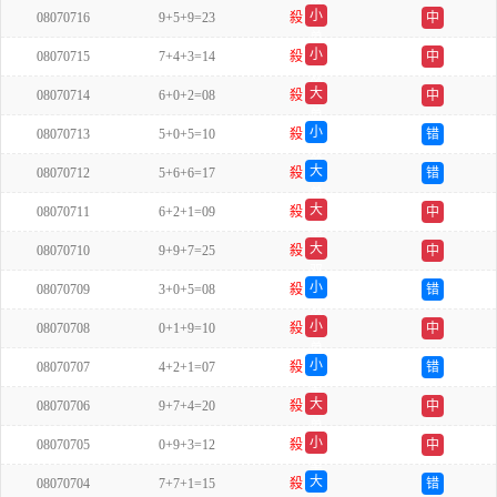
小
08070716
9+5+9=23
殺
中
单
小
08070715
7+4+3=14
殺
中
双
大
08070714
6+0+2=08
殺
中
单
小
08070713
5+0+5=10
殺
错
双
大
08070712
5+6+6=17
殺
错
单
大
08070711
6+2+1=09
殺
中
单
大
08070710
9+9+7=25
殺
中
双
小
08070709
3+0+5=08
殺
错
双
小
08070708
0+1+9=10
殺
中
单
小
08070707
4+2+1=07
殺
错
单
大
08070706
9+7+4=20
殺
中
单
小
08070705
0+9+3=12
殺
中
单
大
08070704
7+7+1=15
殺
错