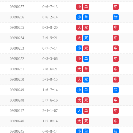
08090257
0+6+7=13
小
单
中
08090256
6+6+2=14
小
单
错
08090255
9+3+8=20
大
双
中
08090254
7+9+5=21
大
双
中
08090253
0+7+7=14
小
双
中
08090252
0+3+3=06
小
单
中
08090251
7+8+6=21
大
单
中
08090250
5+1+9=15
大
双
中
08090249
1+6+7=14
小
单
错
08090248
3+7+6=16
大
双
中
08090247
2+4+1=07
大
单
中
08090246
1+5+8=14
大
双
中
08090245
6+0+8=14
小
单
错