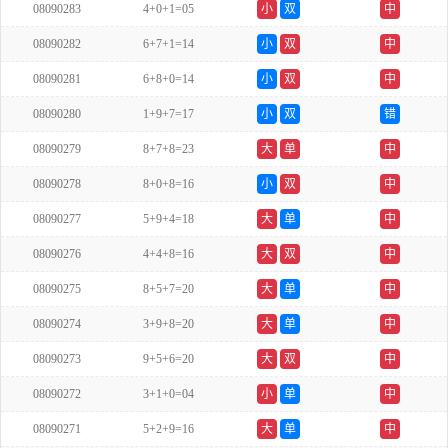
08090283
4+0+1=05
小
双
中
08090282
6+7+1=14
小
双
中
08090281
6+8+0=14
小
双
中
08090280
1+9+7=17
小
双
错
08090279
8+7+8=23
大
单
中
08090278
8+0+8=16
小
双
中
08090277
5+9+4=18
大
单
中
08090276
4+4+8=16
大
双
中
08090275
8+5+7=20
大
单
中
08090274
3+9+8=20
大
单
中
08090273
9+5+6=20
大
双
中
08090272
3+1+0=04
小
单
中
08090271
5+2+9=16
大
单
中