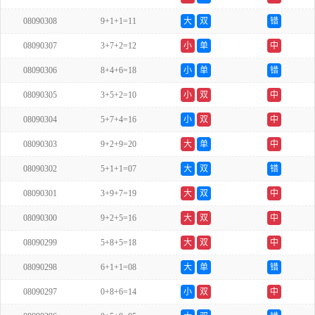
08090308
9+1+1=11
大
双
错
08090307
3+7+2=12
小
单
中
08090306
8+4+6=18
小
单
错
08090305
3+5+2=10
小
双
中
08090304
5+7+4=16
小
双
中
08090303
9+2+9=20
大
单
中
08090302
5+1+1=07
大
双
错
08090301
3+9+7=19
大
双
中
08090300
9+2+5=16
大
双
中
08090299
5+8+5=18
大
双
中
08090298
6+1+1=08
大
单
错
08090297
0+8+6=14
小
双
中