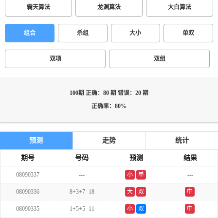
霸天算法
龙渊算法
大白算法
组合
杀组
大小
单双
双项
双组
100期 正确：80 期 错误：20 期
正确率：80%
预测
走势
统计
期号
号码
预测
结果
08090337
---
小
单
---
08090336
8+3+7=18
大
双
中
08090335
1+5+5=11
小
双
中