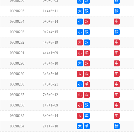
08090296
0+5+0=05
大
双
错
08090295
1+4+6=11
大
双
错
08090294
0+6+8=14
小
双
中
08090293
9+2+4=15
小
双
错
08090292
4+7+8=19
大
双
中
08090291
4+4+1=09
小
单
中
08090290
3+3+4=10
大
双
中
08090289
3+8+5=16
大
双
中
08090288
7+6+8=21
小
单
中
08090287
7+5+0=12
小
双
中
08090286
1+7+1=09
小
双
中
08090285
8+0+6=14
大
单
中
08090284
2+1+7=10
大
单
错