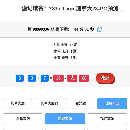
谨记域名：28Yc.Com 加拿大28-PC预测|加拿大pc在线|28结果咪牌|加拿大28在线预测网|专注研究_加拿大28预测_官方数据！
第
08090336
期 距下期：
00
分
51
秒
大单
未开:
12
期
小单
未开:
1
期
小双
未开:
2
期
8
3
7
18
大
双
咪牌
+
+
=
-
加拿大28
加拿大西28
台湾28
比特币28
反物算法
热能算法
飞行算法