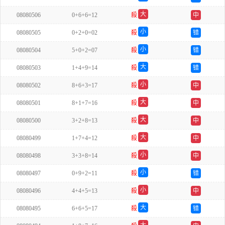
双
大
08080506
0+6+6=12
殺
中
双
小
08080505
0+2+0=02
殺
错
双
小
08080504
5+0+2=07
殺
错
单
大
08080503
1+4+9=14
殺
错
双
小
08080502
8+6+3=17
殺
中
双
大
08080501
8+1+7=16
殺
中
单
大
08080500
3+2+8=13
殺
中
单
大
08080499
1+7+4=12
殺
中
单
小
08080498
3+3+8=14
殺
中
单
小
08080497
0+9+2=11
殺
错
单
小
08080496
4+4+5=13
殺
中
双
大
08080495
6+6+5=17
殺
错
单