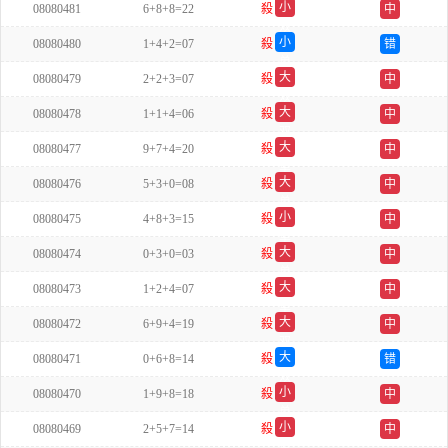
小
08080481
6+8+8=22
殺
中
双
小
08080480
1+4+2=07
殺
错
单
大
08080479
2+2+3=07
殺
中
双
大
08080478
1+1+4=06
殺
中
双
大
08080477
9+7+4=20
殺
中
单
大
08080476
5+3+0=08
殺
中
单
小
08080475
4+8+3=15
殺
中
单
大
08080474
0+3+0=03
殺
中
单
大
08080473
1+2+4=07
殺
中
单
大
08080472
6+9+4=19
殺
中
双
大
08080471
0+6+8=14
殺
错
双
小
08080470
1+9+8=18
殺
中
单
小
08080469
2+5+7=14
殺
中
单