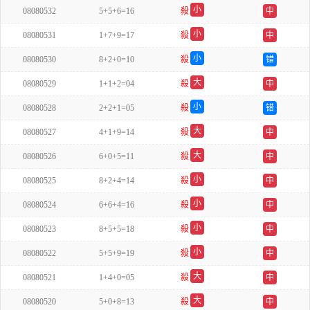
小
08080532
5+5+6=16
殺
中
单
小
08080531
1+7+9=17
殺
中
双
小
08080530
8+2+0=10
殺
错
双
大
08080529
1+1+2=04
殺
中
单
小
08080528
2+2+1=05
殺
错
单
大
08080527
4+1+9=14
殺
中
单
大
08080526
6+0+5=11
殺
中
单
小
08080525
8+2+4=14
殺
中
双
小
08080524
6+6+4=16
殺
中
双
小
08080523
8+5+5=18
殺
中
双
小
08080522
5+5+9=19
殺
中
单
大
08080521
1+4+0=05
殺
中
单
大
08080520
5+0+8=13
殺
中