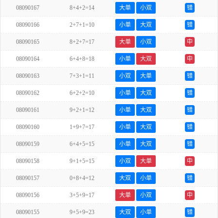
08090167
8+4+2=14
大单
小双
错
08090166
2+7+1=10
小单
大双
错
08090165
8+2+7=17
大单
小双
中
08090164
6+4+8=18
小单
大双
中
08090163
7+3+1=11
小双
大单
错
08090162
6+2+2=10
小单
大双
错
08090161
9+2+1=12
小单
大双
错
08090160
1+9+7=17
小单
大双
错
08090159
6+4+5=15
小单
大双
错
08090158
9+1+5=15
小双
大单
中
08090157
0+8+4=12
大双
小单
错
08090156
3+5+9=17
大单
小双
中
08090155
9+5+9=23
大双
小单
错