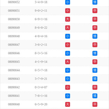
08090052
5+4+9=18
小
错
08090051
9+0+2=11
小
中
08090050
6+9+1=16
大
中
08090049
8+6+8=22
大
中
08090048
4+8+4=16
小
错
08090047
3+6+2=11
小
中
08090046
8+3+5=16
小
错
08090045
4+1+9=14
大
中
08090044
6+5+7=18
小
错
08090043
5+7+9=21
小
错
08090042
0+3+4=07
小
中
08090041
7+8+1=16
小
错
08090040
6+5+9=20
大
中