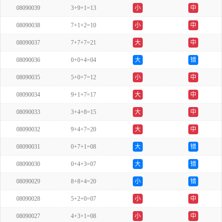
08090039
3+9+1=13
小
中
08090038
7+1+2=10
小
中
08090037
7+7+7=21
大
中
08090036
0+0+4=04
大
错
08090035
5+0+7=12
小
中
08090034
9+1+7=17
大
中
08090033
3+4+8=15
大
中
08090032
9+4+7=20
大
中
08090031
0+7+1=08
大
错
08090030
0+4+3=07
大
错
08090029
8+8+4=20
小
错
08090028
5+2+0=07
小
中
08090027
4+3+1=08
小
中