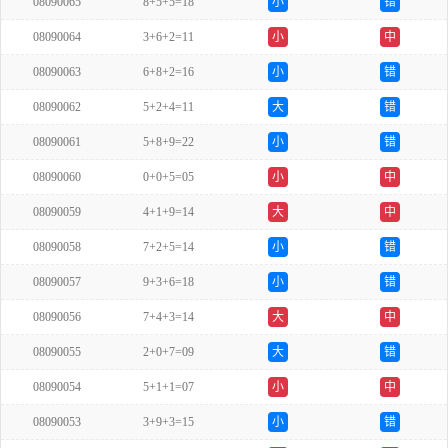
08090065
8+5+5=18
小
错
08090064
3+6+2=11
小
中
08090063
6+8+2=16
小
错
08090062
5+2+4=11
大
错
08090061
5+8+9=22
小
错
08090060
0+0+5=05
小
中
08090059
4+1+9=14
大
中
08090058
7+2+5=14
小
错
08090057
9+3+6=18
小
错
08090056
7+4+3=14
大
中
08090055
2+0+7=09
大
错
08090054
5+1+1=07
小
中
08090053
3+9+3=15
小
错