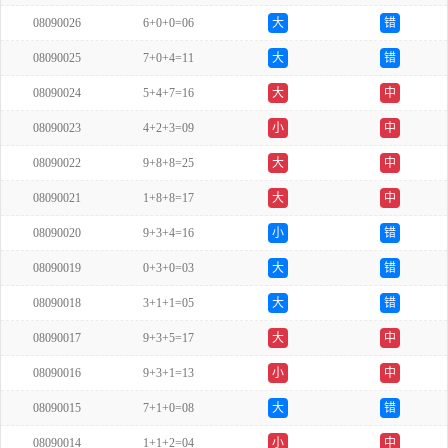
08090026
6+0+0=06
大
错
08090025
7+0+4=11
大
错
08090024
5+4+7=16
大
中
08090023
4+2+3=09
小
中
08090022
9+8+8=25
大
中
08090021
1+8+8=17
大
中
08090020
9+3+4=16
小
错
08090019
0+3+0=03
大
错
08090018
3+1+1=05
大
错
08090017
9+3+5=17
大
中
08090016
9+3+1=13
小
中
08090015
7+1+0=08
大
错
08090014
1+1+2=04
小
中