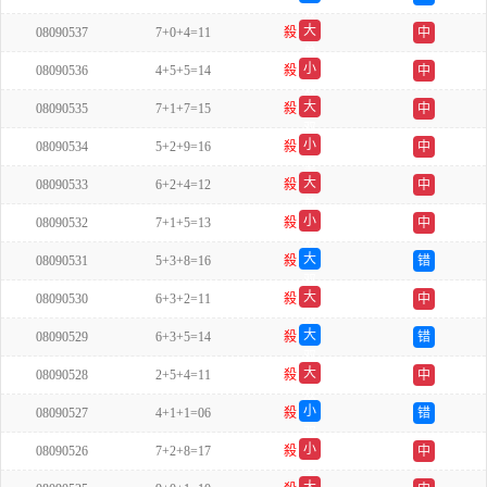
双
大
08090537
7+0+4=11
殺
中
单
小
08090536
4+5+5=14
殺
中
双
大
08090535
7+1+7=15
殺
中
双
小
08090534
5+2+9=16
殺
中
单
大
08090533
6+2+4=12
殺
中
单
小
08090532
7+1+5=13
殺
中
双
大
08090531
5+3+8=16
殺
错
双
大
08090530
6+3+2=11
殺
中
双
大
08090529
6+3+5=14
殺
错
双
大
08090528
2+5+4=11
殺
中
双
小
08090527
4+1+1=06
殺
错
双
小
08090526
7+2+8=17
殺
中
单