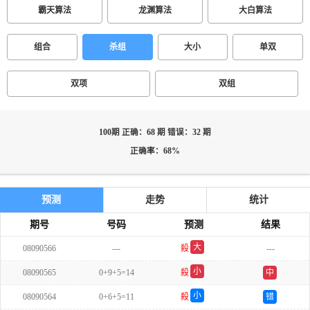
霸天算法
龙渊算法
大白算法
组合
杀组
大小
单双
双项
双组
100期 正确：68 期 错误：32 期
正确率：68%
预测
走势
统计
期号
号码
预测
结果
大
08090566
---
殺
---
单
小
08090565
0+9+5=14
殺
中
双
小
08090564
0+6+5=11
殺
错
单