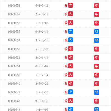
单
大
08060558
6+1+5=12
殺
中
单
大
08060557
2+7+4=13
殺
中
双
大
08060556
1+7+1=09
殺
中
单
大
08060555
9+3+2=14
殺
错
双
大
08060554
3+9+4=16
殺
错
双
小
08060553
5+9+9=23
殺
中
双
小
08060552
8+0+6=14
殺
中
单
大
08060551
0+5+4=09
殺
中
双
大
08060550
1+6+7=14
殺
中
单
小
08060549
8+5+9=22
殺
中
单
小
08060548
1+7+2=10
殺
错
双
大
08060547
9+0+1=10
殺
中
单
小
08060546
1+1+4=06
殺
错