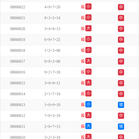
双
小
08060622
4+9+7=20
殺
中
双
小
08060621
9+3+2=14
殺
中
单
大
08060620
3+4+6=13
殺
中
单
小
08060619
6+9+7=22
殺
中
双
小
08060618
1+2+5=08
殺
中
单
大
08060617
0+6+2=08
殺
中
双
小
08060616
9+2+7=18
殺
中
双
大
08060615
3+0+9=12
殺
中
单
小
08060614
2+1+7=10
殺
中
单
小
08060613
1+0+9=10
殺
错
双
大
08060612
7+0+3=10
殺
中
双
大
08060611
2+6+7=15
殺
错
单
大
08060610
5+2+3=10
殺
中