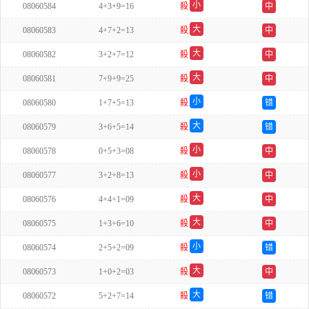
小
08060584
4+3+9=16
殺
中
双
大
08060583
4+7+2=13
殺
中
单
大
08060582
3+2+7=12
殺
中
双
大
08060581
7+9+9=25
殺
中
双
小
08060580
1+7+5=13
殺
错
单
大
08060579
3+6+5=14
殺
错
双
小
08060578
0+5+3=08
殺
中
单
小
08060577
3+2+8=13
殺
中
双
大
08060576
4+4+1=09
殺
中
单
大
08060575
1+3+6=10
殺
中
单
小
08060574
2+5+2=09
殺
错
单
大
08060573
1+0+2=03
殺
中
双
大
08060572
5+2+7=14
殺
错
双