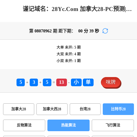
谨记域名：28Yc.Com 加拿大28-PC预测|加拿大pc在线|28结果咪牌|加拿大28在线预测网|专注研究_加拿大28预测_官方数据！
第
08070962
期 距下期：
00
分
39
秒
大单
未开:
5
期
大双
未开:
4
期
小双
未开:
1
期
5
3
5
13
小
单
咪牌
+
+
=
-
加拿大28
加拿大西28
台湾28
比特币28
反物算法
热能算法
飞行算法