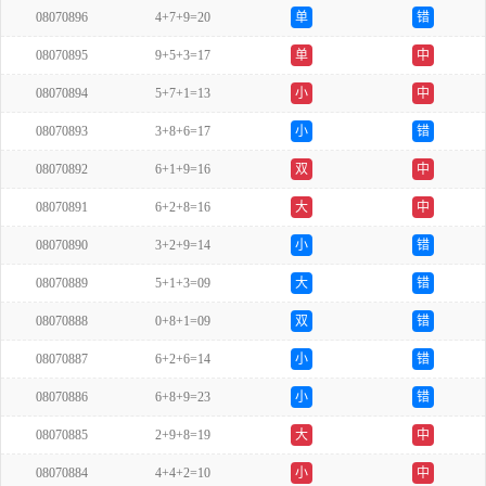
08070896
4+7+9=20
单
错
08070895
9+5+3=17
单
中
08070894
5+7+1=13
小
中
08070893
3+8+6=17
小
错
08070892
6+1+9=16
双
中
08070891
6+2+8=16
大
中
08070890
3+2+9=14
小
错
08070889
5+1+3=09
大
错
08070888
0+8+1=09
双
错
08070887
6+2+6=14
小
错
08070886
6+8+9=23
小
错
08070885
2+9+8=19
大
中
08070884
4+4+2=10
小
中