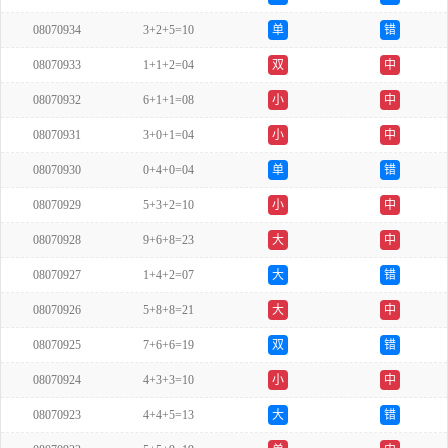
08070934
3+2+5=10
单
错
08070933
1+1+2=04
双
中
08070932
6+1+1=08
小
中
08070931
3+0+1=04
小
中
08070930
0+4+0=04
单
错
08070929
5+3+2=10
小
中
08070928
9+6+8=23
大
中
08070927
1+4+2=07
大
错
08070926
5+8+8=21
大
中
08070925
7+6+6=19
双
错
08070924
4+3+3=10
小
中
08070923
4+4+5=13
大
错