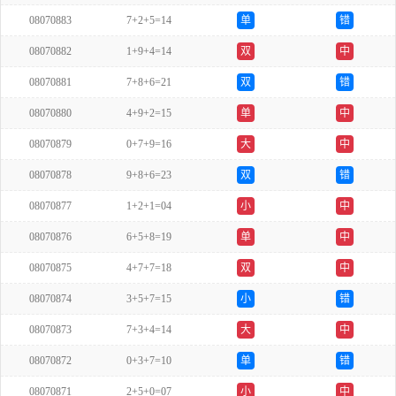
08070883
7+2+5=14
单
错
08070882
1+9+4=14
双
中
08070881
7+8+6=21
双
错
08070880
4+9+2=15
单
中
08070879
0+7+9=16
大
中
08070878
9+8+6=23
双
错
08070877
1+2+1=04
小
中
08070876
6+5+8=19
单
中
08070875
4+7+7=18
双
中
08070874
3+5+7=15
小
错
08070873
7+3+4=14
大
中
08070872
0+3+7=10
单
错
08070871
2+5+0=07
小
中