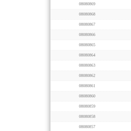
08080869
08080868
08080867
08080866
08080865
08080864
08080863
08080862
08080861
08080860
08080859
08080858
08080857