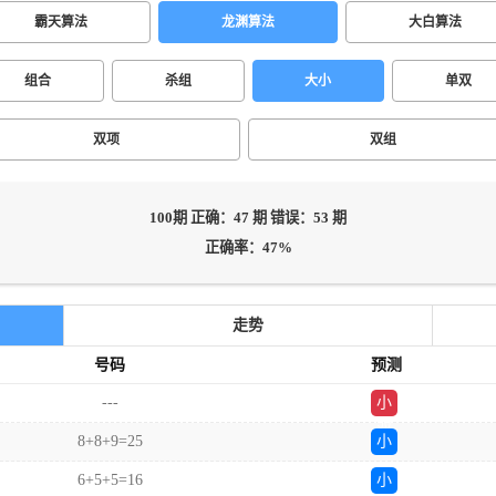
霸天算法
龙渊算法
大白算法
组合
杀组
大小
单双
双项
双组
100期 正确：47 期 错误：53 期
正确率：47%
走势
号码
预测
---
小
双
8+8+9=25
小
6+5+5=16
小