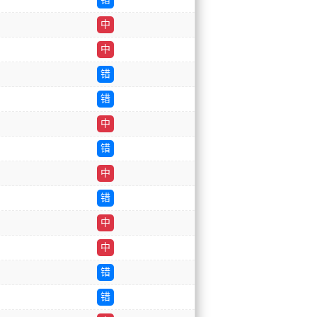
中
中
错
错
中
错
中
错
中
中
错
错