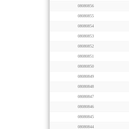
08080856
08080855
08080854
08080853
08080852
08080851
08080850
08080849
08080848
08080847
08080846
08080845
08080844