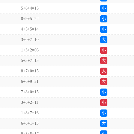
5+6+4=15
小
8+9+5=22
小
4+5+5=14
小
3+0+7=10
大
1+3+2=06
小
5+3+7=15
大
8+7+0=15
大
6+6+9=21
大
7+8+0=15
小
3+6+2=11
小
1+8+7=16
小
6+6+1=13
大
9+3+5=17
小