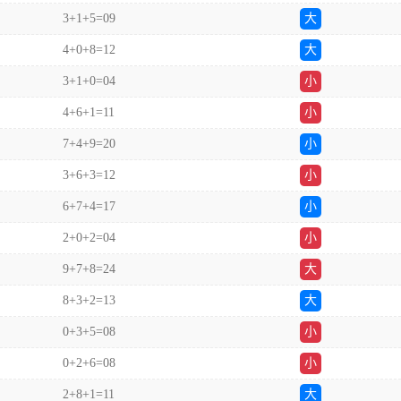
3+1+5=09
大
4+0+8=12
大
3+1+0=04
小
4+6+1=11
小
7+4+9=20
小
3+6+3=12
小
6+7+4=17
小
2+0+2=04
小
9+7+8=24
大
8+3+2=13
大
0+3+5=08
小
0+2+6=08
小
2+8+1=11
大