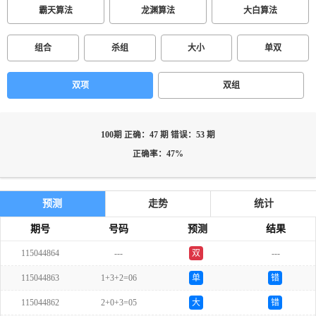
霸天算法
龙渊算法
大白算法
组合
杀组
大小
单双
双项
双组
100期 正确：47 期 错误：53 期
正确率：47%
预测
走势
统计
期号
号码
预测
结果
115044864
---
双
---
115044863
1+3+2=06
单
错
115044862
2+0+3=05
大
错