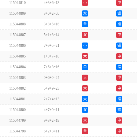
115044810
4+3+6=13
小
中
115044809
3+0+2=05
双
错
115044808
3+8+5=16
单
错
115044807
5+1+8=14
双
中
115044806
7+9+5=21
小
错
115044805
1+8+7=16
大
中
115044804
7+6+3=16
单
错
115044803
9+6+9=24
大
中
115044802
5+9+9=23
大
中
115044801
2+7+4=13
大
错
115044800
4+7+0=11
双
错
115044799
9+8+2=19
大
中
115044798
6+2+3=11
单
中