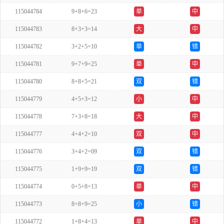
115044784
9+8+6=23
单
中
115044783
8+3+3=14
大
中
115044782
3+2+5=10
单
错
115044781
9+7+9=25
单
中
115044780
8+8+5=21
双
错
115044779
4+5+3=12
小
中
115044778
7+3+8=18
大
中
115044777
4+4+2=10
双
中
115044776
3+4+2=09
双
错
115044775
1+9+9=19
双
错
115044774
0+5+8=13
单
中
115044773
8+8+9=25
小
错
115044772
1+8+4=13
单
中