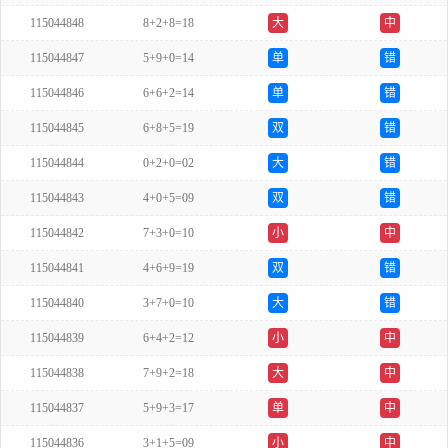
115044848
8+2+8=18
大
中
115044847
5+9+0=14
单
错
115044846
6+6+2=14
单
错
115044845
6+8+5=19
双
错
115044844
0+2+0=02
大
错
115044843
4+0+5=09
双
错
115044842
7+3+0=10
小
中
115044841
4+6+9=19
双
错
115044840
3+7+0=10
大
错
115044839
6+4+2=12
小
中
115044838
7+9+2=18
大
中
115044837
5+9+3=17
单
中
115044836
3+1+5=09
小
中