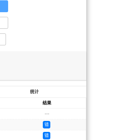
统计
结果
---
错
错