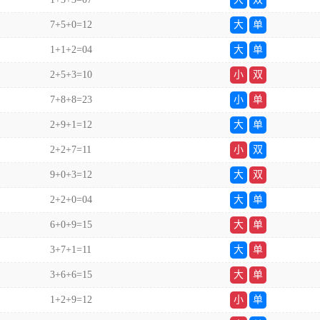
7+5+0=12
大
单
1+1+2=04
大
单
2+5+3=10
小
双
7+8+8=23
小
单
2+9+1=12
大
单
2+2+7=11
小
双
9+0+3=12
大
双
2+2+0=04
大
单
6+0+9=15
大
单
3+7+1=11
大
单
3+6+6=15
大
单
1+2+9=12
小
单