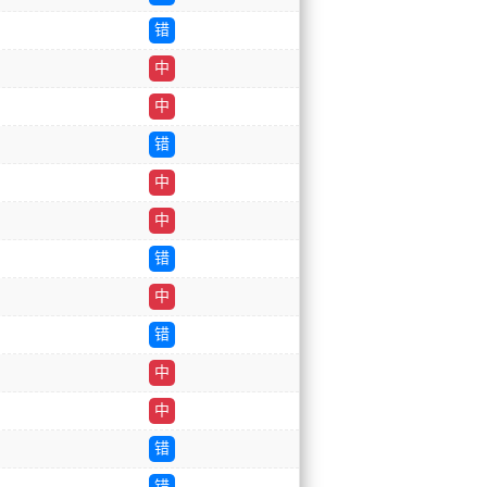
错
中
中
错
中
中
错
中
错
中
中
错
错