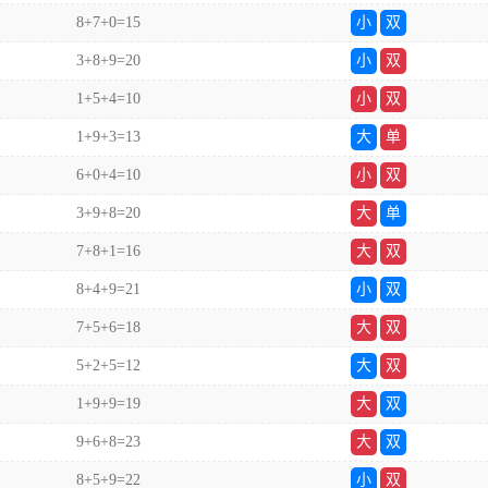
8+7+0=15
小
双
3+8+9=20
小
双
1+5+4=10
小
双
1+9+3=13
大
单
6+0+4=10
小
双
3+9+8=20
大
单
7+8+1=16
大
双
8+4+9=21
小
双
7+5+6=18
大
双
5+2+5=12
大
双
1+9+9=19
大
双
9+6+8=23
大
双
8+5+9=22
小
双