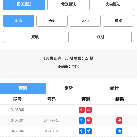
霸天算法
龙渊算法
大白算法
组合
杀组
大小
单双
双项
双组
100期 正确：73 期 错误：27 期
正确率：73%
预测
走势
统计
期号
号码
预测
结果
3467508
---
小
双
---
3467507
2+4+9=15
小
单
中
3467506
3+7+8=18
小
单
错