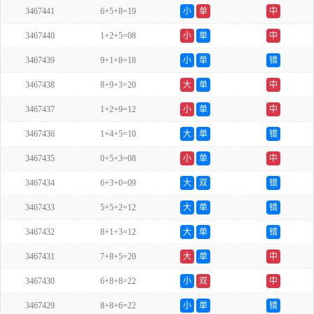
3467441
6+5+8=19
小
单
中
3467440
1+2+5=08
小
单
中
3467439
9+1+8=18
小
单
错
3467438
8+9+3=20
大
单
中
3467437
1+2+9=12
小
单
中
3467436
1+4+5=10
大
单
错
3467435
0+5+3=08
小
单
中
3467434
6+3+0=09
大
双
错
3467433
5+5+2=12
大
单
错
3467432
8+1+3=12
大
单
错
3467431
7+8+5=20
大
单
中
3467430
6+8+8=22
小
双
中
3467429
8+8+6=22
小
单
错