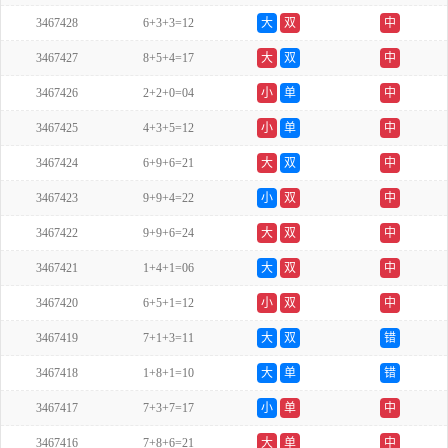
3467428
6+3+3=12
大
双
中
3467427
8+5+4=17
大
双
中
3467426
2+2+0=04
小
单
中
3467425
4+3+5=12
小
单
中
3467424
6+9+6=21
大
双
中
3467423
9+9+4=22
小
双
中
3467422
9+9+6=24
大
双
中
3467421
1+4+1=06
大
双
中
3467420
6+5+1=12
小
双
中
3467419
7+1+3=11
大
双
错
3467418
1+8+1=10
大
单
错
3467417
7+3+7=17
小
单
中
3467416
7+8+6=21
大
单
中