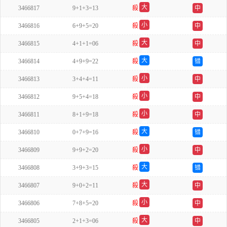
大
3466817
9+1+3=13
殺
中
双
小
3466816
6+9+5=20
殺
中
单
大
3466815
4+1+1=06
殺
中
单
大
3466814
4+9+9=22
殺
错
双
小
3466813
3+4+4=11
殺
中
双
小
3466812
9+5+4=18
殺
中
单
小
3466811
8+1+9=18
殺
中
单
大
3466810
0+7+9=16
殺
错
双
小
3466809
9+9+2=20
殺
中
单
大
3466808
3+9+3=15
殺
错
单
大
3466807
9+0+2=11
殺
中
单
小
3466806
7+8+5=20
殺
中
双
大
3466805
2+1+3=06
殺
中