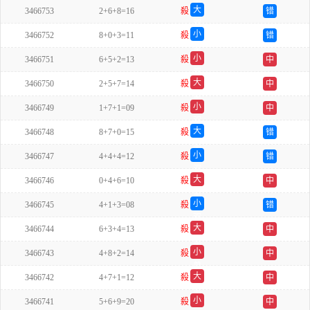
大
3466753
2+6+8=16
殺
错
双
小
3466752
8+0+3=11
殺
错
单
小
3466751
6+5+2=13
殺
中
双
大
3466750
2+5+7=14
殺
中
单
小
3466749
1+7+1=09
殺
中
双
大
3466748
8+7+0=15
殺
错
单
小
3466747
4+4+4=12
殺
错
双
大
3466746
0+4+6=10
殺
中
单
小
3466745
4+1+3=08
殺
错
双
大
3466744
6+3+4=13
殺
中
单
小
3466743
4+8+2=14
殺
中
单
大
3466742
4+7+1=12
殺
中
单
小
3466741
5+6+9=20
殺
中