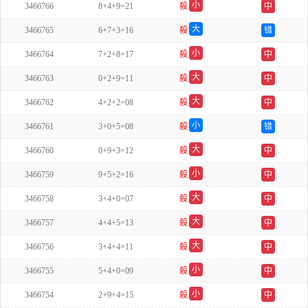
小
3466766
8+4+9=21
殺
中
双
大
3466765
6+7+3=16
殺
错
双
小
3466764
7+2+8=17
殺
中
单
大
3466763
0+2+9=11
殺
中
单
大
3466762
4+2+2=08
殺
中
双
小
3466761
3+0+5=08
殺
错
双
大
3466760
0+9+3=12
殺
中
单
小
3466759
9+5+2=16
殺
中
双
大
3466758
3+4+0=07
殺
中
双
大
3466757
4+4+5=13
殺
中
双
大
3466756
3+4+4=11
殺
中
双
小
3466755
5+4+0=09
殺
中
双
小
3466754
2+9+4=15
殺
中
单