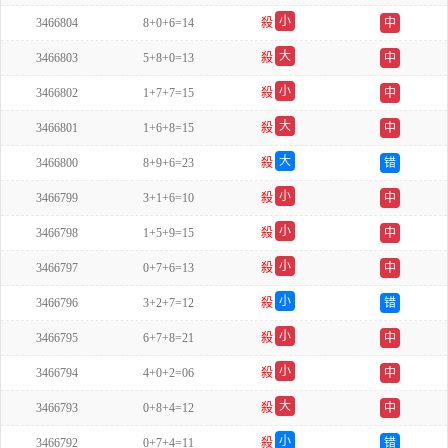
双
小
3466804
8+0+6=14
殺
中
双
大
3466803
5+8+0=13
殺
中
单
小
3466802
1+7+7=15
殺
中
单
大
3466801
1+6+8=15
殺
中
双
大
3466800
8+9+6=23
殺
错
单
小
3466799
3+1+6=10
殺
中
单
小
3466798
1+5+9=15
殺
中
单
小
3466797
0+7+6=13
殺
中
双
小
3466796
3+2+7=12
殺
错
双
小
3466795
6+7+8=21
殺
中
双
小
3466794
4+0+2=06
殺
中
单
大
3466793
0+8+4=12
殺
中
单
小
3466792
0+7+4=11
殺
错