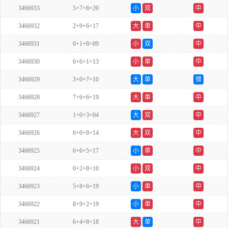
3466933
5+7+8=20
小
双
中
3466932
2+9+6=17
大
单
中
3466931
0+1+8=09
小
双
中
3466930
6+6+1=13
小
单
中
3466929
3+0+7=10
大
单
错
3466928
7+6+6=19
大
单
中
3466927
1+0+3=04
大
双
中
3466926
6+0+8=14
大
双
中
3466925
6+6+5=17
小
单
中
3466924
0+2+8=10
小
双
中
3466923
5+8+6=19
小
单
中
3466922
8+9+2=19
小
单
中
3466921
6+4+8=18
大
单
中