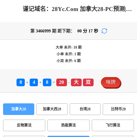
谨记域名：28Yc.Com 加拿大28-PC预测|加拿大pc在线|28结果咪牌|加拿大28在线预测网|专注研究_加拿大28预测_官方数据！
第
3466999
期 距下期：
00
分
17
秒
大单
未开:
18
期
小单
未开:
1
期
小双
未开:
6
期
8
4
8
20
大
双
咪牌
+
+
=
-
加拿大28
加拿大西28
台湾28
比特币28
反物算法
热能算法
飞行算法