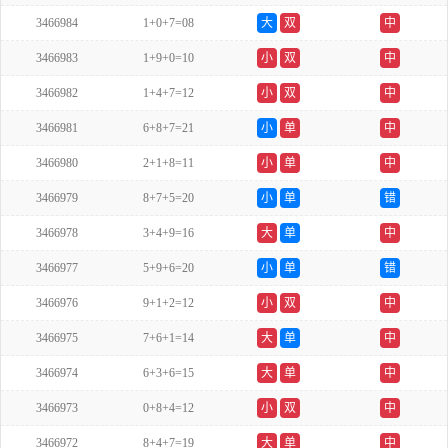
3466984
1+0+7=08
大
双
中
3466983
1+9+0=10
小
双
中
3466982
1+4+7=12
小
双
中
3466981
6+8+7=21
小
单
中
3466980
2+1+8=11
小
单
中
3466979
8+7+5=20
小
单
错
3466978
3+4+9=16
大
单
中
3466977
5+9+6=20
小
单
错
3466976
9+1+2=12
小
双
中
3466975
7+6+1=14
大
单
中
3466974
6+3+6=15
大
单
中
3466973
0+8+4=12
小
双
中
3466972
8+4+7=19
大
单
中