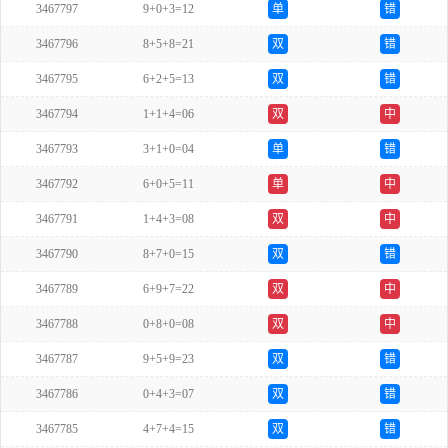
3467797
9+0+3=12
单
错
3467796
8+5+8=21
双
错
3467795
6+2+5=13
双
错
3467794
1+1+4=06
双
中
3467793
3+1+0=04
单
错
3467792
6+0+5=11
单
中
3467791
1+4+3=08
双
中
3467790
8+7+0=15
双
错
3467789
6+9+7=22
双
中
3467788
0+8+0=08
双
中
3467787
9+5+9=23
双
错
3467786
0+4+3=07
双
错
3467785
4+7+4=15
双
错