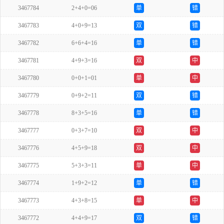
3467784
2+4+0=06
单
错
3467783
4+0+9=13
双
错
3467782
6+6+4=16
单
错
3467781
4+9+3=16
双
中
3467780
0+0+1=01
单
中
3467779
0+9+2=11
双
错
3467778
8+3+5=16
单
错
3467777
0+3+7=10
双
中
3467776
4+5+9=18
双
中
3467775
5+3+3=11
单
中
3467774
1+9+2=12
单
错
3467773
4+3+8=15
单
中
3467772
4+4+9=17
双
错