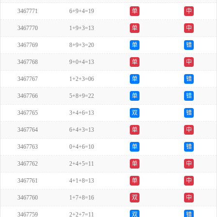
3467771
6+9+4=19
单
中
3467770
1+9+3=13
单
中
3467769
8+9+3=20
单
错
3467768
9+0+4=13
单
中
3467767
1+2+3=06
单
错
3467766
5+8+9=22
单
错
3467765
3+4+6=13
双
错
3467764
6+4+3=13
单
中
3467763
0+4+6=10
单
错
3467762
2+4+5=11
单
中
3467761
4+1+8=13
单
中
3467760
1+7+8=16
双
中
3467759
2+2+7=11
双
错