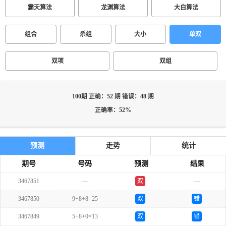
霸天算法
龙渊算法
大白算法
组合
杀组
大小
单双
双项
双组
100期 正确：52 期 错误：48 期
正确率：52%
预测
走势
统计
期号
号码
预测
结果
3467851
---
双
---
3467850
9+8+8=25
双
错
3467849
5+8+0=13
双
错