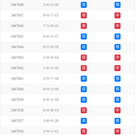
3467848
2+6+2=10
单
错
3467847
8+0+7=15
单
中
3467846
7+5+9=21
单
中
3467845
0+6+5=11
双
错
3467844
9+1+9=19
双
错
3467843
2+8+4=14
双
中
3467842
1+6+3=10
双
中
3467841
2+9+7=18
单
错
3467840
8+9+2=19
双
错
3467839
8+8+2=18
单
错
3467838
6+0+8=14
双
中
3467837
3+8+9=20
单
错
3467836
2+9+1=12
双
中