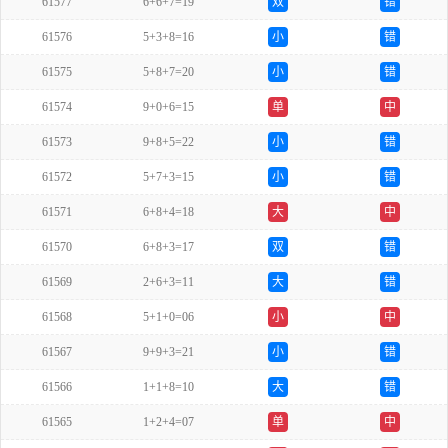
61577
6+6+7=19
双
错
61576
5+3+8=16
小
错
61575
5+8+7=20
小
错
61574
9+0+6=15
单
中
61573
9+8+5=22
小
错
61572
5+7+3=15
小
错
61571
6+8+4=18
大
中
61570
6+8+3=17
双
错
61569
2+6+3=11
大
错
61568
5+1+0=06
小
中
61567
9+9+3=21
小
错
61566
1+1+8=10
大
错
61565
1+2+4=07
单
中