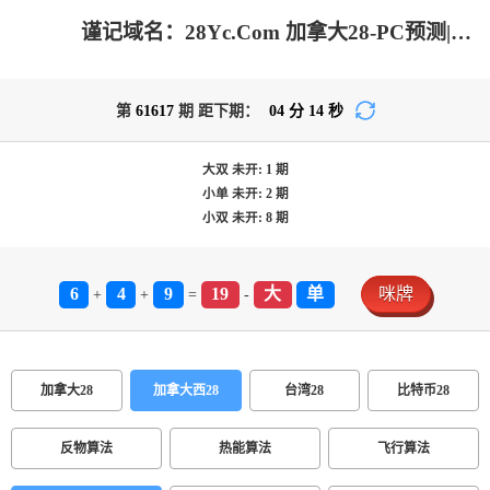
谨记域名：28Yc.Com 加拿大28-PC预测|加拿大pc在线|28结果咪牌|加拿大28在线预测网|专注研究_加拿大28预测_官方数据！
第
61617
期 距下期：
04
分
14
秒
大双
未开:
1
期
小单
未开:
2
期
小双
未开:
8
期
6
4
9
19
大
单
咪牌
+
+
=
-
加拿大28
加拿大西28
台湾28
比特币28
反物算法
热能算法
飞行算法