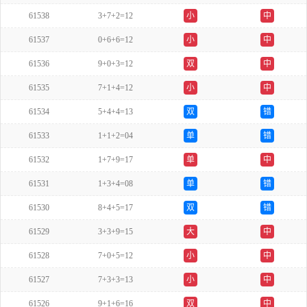
61538
3+7+2=12
小
中
61537
0+6+6=12
小
中
61536
9+0+3=12
双
中
61535
7+1+4=12
小
中
61534
5+4+4=13
双
错
61533
1+1+2=04
单
错
61532
1+7+9=17
单
中
61531
1+3+4=08
单
错
61530
8+4+5=17
双
错
61529
3+3+9=15
大
中
61528
7+0+5=12
小
中
61527
7+3+3=13
小
中
61526
9+1+6=16
双
中