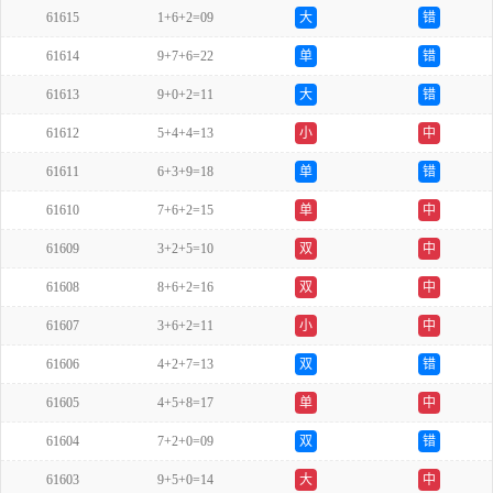
61615
1+6+2=09
大
错
61614
9+7+6=22
单
错
61613
9+0+2=11
大
错
61612
5+4+4=13
小
中
61611
6+3+9=18
单
错
61610
7+6+2=15
单
中
61609
3+2+5=10
双
中
61608
8+6+2=16
双
中
61607
3+6+2=11
小
中
61606
4+2+7=13
双
错
61605
4+5+8=17
单
中
61604
7+2+0=09
双
错
61603
9+5+0=14
大
中