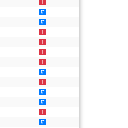
中
错
错
中
中
中
中
错
中
错
错
中
错