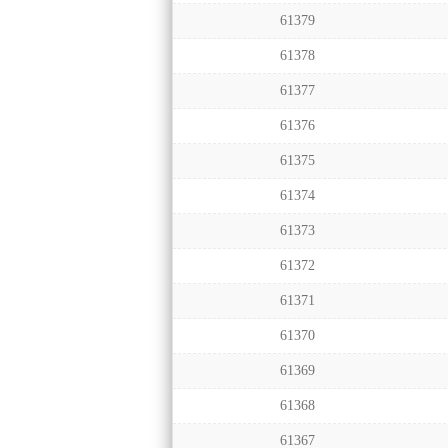
61379
61378
61377
61376
61375
61374
61373
61372
61371
61370
61369
61368
61367