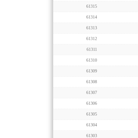
61315
61314
61313
61312
61311
61310
61309
61308
61307
61306
61305
61304
61303