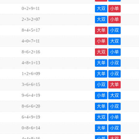
0+2+9=11
大双
小单
2+3+2=07
大双
小单
8+4+5=17
大单
小双
4+0+7=11
小单
大双
8+6+2=16
大双
小单
4+8+1=13
大单
小双
1+2+6=09
大单
小双
3+6+6=15
小双
大单
9+6+4=19
小单
大双
8+6+6=20
大单
小双
6+4+9=19
大双
小单
0+8+6=14
大单
小双
4+4+8=16
小单
大双