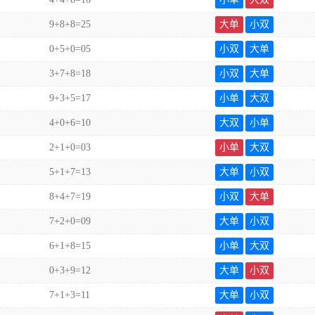
9+8+8=25
大单
小双
0+5+0=05
小双
大单
3+7+8=18
小双
大单
9+3+5=17
小单
大双
4+0+6=10
大双
小单
2+1+0=03
小单
大双
5+1+7=13
大单
小双
8+4+7=19
小双
大单
7+2+0=09
大单
小双
6+1+8=15
小单
大双
0+3+9=12
大单
小双
7+1+3=11
大单
小双