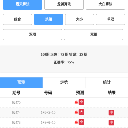
霸天算法
龙渊算法
大白算法
组合
杀组
大小
单双
双项
双组
100期 正确：75 期 错误：25 期
正确率：75%
预测
走势
统计
期号
号码
预测
结果
小
62475
---
殺
---
单
大
62474
1+9+5=15
殺
中
双
小
62473
1+8+6=15
殺
中
单