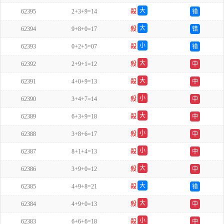
单
大
62395
2+3+9=14
殺
错
双
大
62394
9+8+0=17
殺
错
单
小
62393
0+2+5=07
殺
错
单
大
62392
2+9+1=12
殺
中
双
大
62391
4+0+9=13
殺
中
单
小
62390
3+4+7=14
殺
中
单
大
62389
6+3+9=18
殺
中
单
小
62388
3+8+6=17
殺
中
单
小
62387
8+1+4=13
殺
中
双
大
62386
3+9+0=12
殺
中
双
大
62385
4+9+8=21
殺
错
单
大
62384
4+9+0=13
殺
中
单
小
62383
6+6+6=18
殺
中