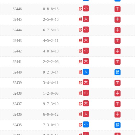
双
小
62446
0+8+8=16
殺
中
双
大
62445
2+5+9=16
殺
中
单
小
62444
6+7+5=18
殺
中
单
大
62443
4+5+2=11
殺
中
双
小
62442
4+0+6=10
殺
中
单
大
62441
2+2+2=06
殺
中
双
大
62440
9+2+3=14
殺
错
双
大
62439
3+4+4=11
殺
中
双
小
62438
1+2+0=03
殺
中
双
大
62437
9+7+3=19
殺
中
双
大
62436
6+0+6=12
殺
中
单
小
62435
7+3+0=10
殺
错
双