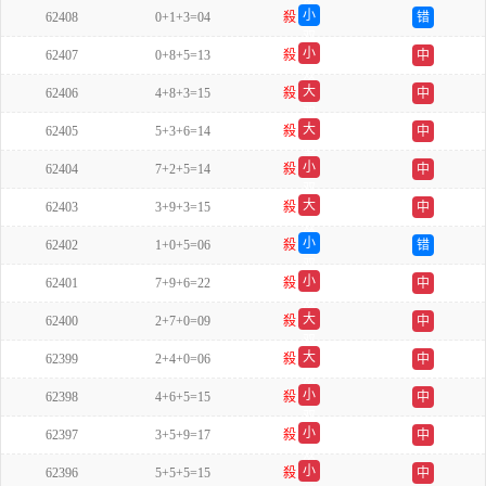
小
62408
0+1+3=04
殺
错
双
小
62407
0+8+5=13
殺
中
双
大
62406
4+8+3=15
殺
中
双
大
62405
5+3+6=14
殺
中
单
小
62404
7+2+5=14
殺
中
双
大
62403
3+9+3=15
殺
中
双
小
62402
1+0+5=06
殺
错
双
小
62401
7+9+6=22
殺
中
双
大
62400
2+7+0=09
殺
中
双
大
62399
2+4+0=06
殺
中
双
小
62398
4+6+5=15
殺
中
双
小
62397
3+5+9=17
殺
中
双
小
62396
5+5+5=15
殺
中