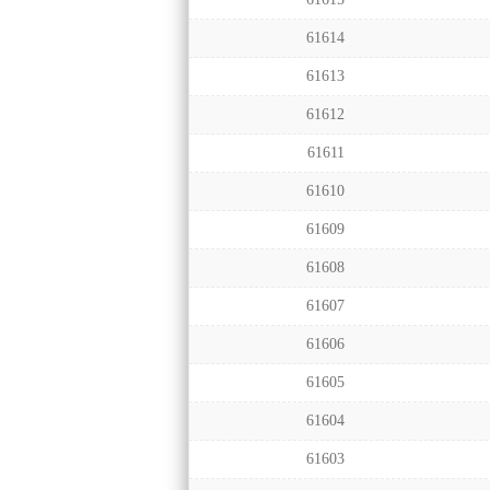
61614
61613
61612
61611
61610
61609
61608
61607
61606
61605
61604
61603