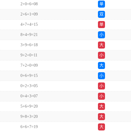
2+0+6=08
单
2+6+1=09
双
4+7+4=15
单
8+4+9=21
小
3+9+6=18
大
9+2+0=11
小
7+2+0=09
大
0+6+9=15
小
0+2+3=05
小
0+4+3=07
小
5+6+9=20
大
9+8+3=20
大
6+6+7=19
大