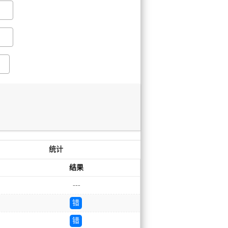
统计
结果
---
错
错