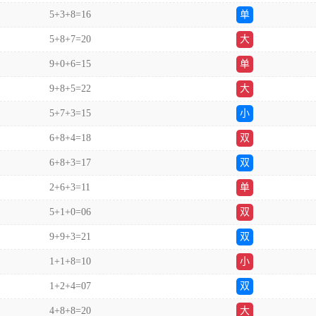
5+3+8=16
单
5+8+7=20
大
9+0+6=15
单
9+8+5=22
大
5+7+3=15
小
6+8+4=18
双
6+8+3=17
双
2+6+3=11
单
5+1+0=06
双
9+9+3=21
双
1+1+8=10
小
1+2+4=07
双
4+8+8=20
大