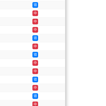
错
中
中
中
错
中
错
中
中
错
中
错
中