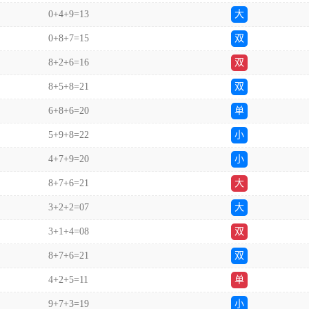
0+4+9=13
大
0+8+7=15
双
8+2+6=16
双
8+5+8=21
双
6+8+6=20
单
5+9+8=22
小
4+7+9=20
小
8+7+6=21
大
3+2+2=07
大
3+1+4=08
双
8+7+6=21
双
4+2+5=11
单
9+7+3=19
小