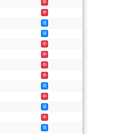
中
中
错
错
中
中
中
中
错
中
错
中
错