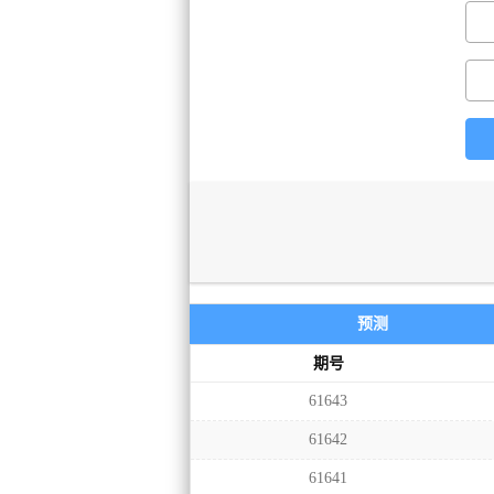
预测
期号
61643
61642
61641