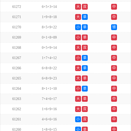
61272
6+5+3=14
大
双
中
61271
1+9+8=18
大
单
中
61270
8+5+9=22
小
单
错
61269
0+1+8=09
小
单
中
61268
0+5+9=14
大
双
中
61267
1+7+4=12
小
单
中
61266
6+8+8=22
大
单
中
61265
6+8+9=23
大
单
中
61264
8+1+1=10
小
单
中
61263
7+4+6=17
大
单
中
61262
1+6+9=16
大
双
中
61261
4+6+6=16
小
双
中
61260
1+8+6=15
小
单
中