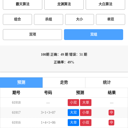
霸天算法
龙渊算法
大白算法
组合
杀组
大小
单双
双项
双组
100期 正确：49 期 错误：51 期
正确率：49%
预测
走势
统计
期号
号码
预测
结果
61918
---
小双
大单
---
61917
3+1+3=07
大双
小单
中
61916
1+4+1=06
大单
小双
中