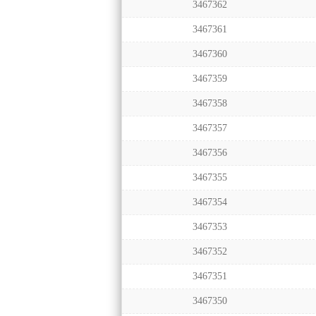
3467362
3467361
3467360
3467359
3467358
3467357
3467356
3467355
3467354
3467353
3467352
3467351
3467350