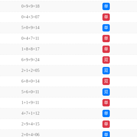
0+9+9=18
单
0+4+3=07
单
5+0+9=14
单
0+4+7=11
单
1+8+8=17
单
6+9+9=24
双
2+1+2=05
双
6+8+0=14
双
5+6+0=11
双
1+1+9=11
单
4+7+1=12
单
2+9+4=15
单
2+0+4=06
单