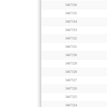
3467336
3467335
3467334
3467333
3467332
3467331
3467330
3467329
3467328
3467327
3467326
3467325
3467324