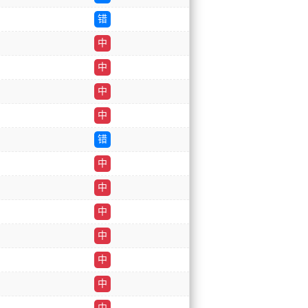
错
中
中
中
中
错
中
中
中
中
中
中
中