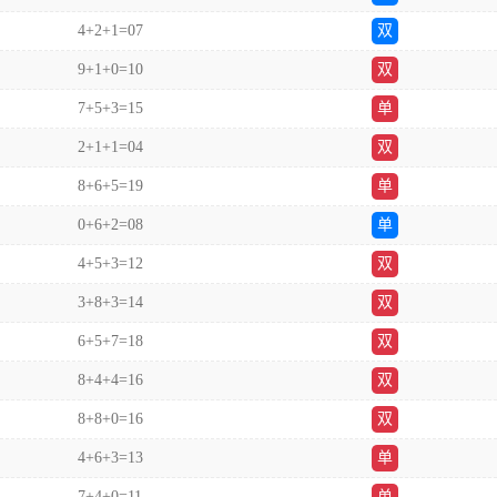
4+2+1=07
双
9+1+0=10
双
7+5+3=15
单
2+1+1=04
双
8+6+5=19
单
0+6+2=08
单
4+5+3=12
双
3+8+3=14
双
6+5+7=18
双
8+4+4=16
双
8+8+0=16
双
4+6+3=13
单
7+4+0=11
单