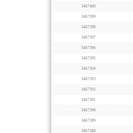
3467400
3467399
3467398
3467397
3467396
3467395
3467394
3467393
3467392
3467391
3467390
3467389
3467388