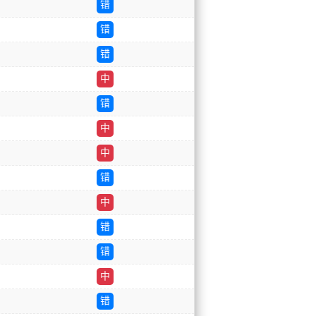
错
错
错
中
错
中
中
错
中
错
错
中
错