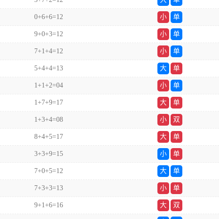
0+6+6=12
小
单
9+0+3=12
小
单
7+1+4=12
小
单
5+4+4=13
大
单
1+1+2=04
小
单
1+7+9=17
大
单
1+3+4=08
小
双
8+4+5=17
大
单
3+3+9=15
小
单
7+0+5=12
大
单
7+3+3=13
小
单
9+1+6=16
大
双