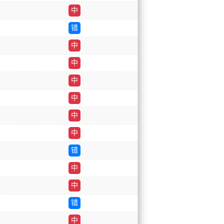
中
错
中
中
中
中
中
中
错
中
中
错
中