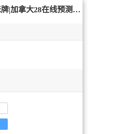
谨记域名：28Yc.Com 加拿大28-PC预测|加拿大pc在线|28结果咪牌|加拿大28在线预测网|专注研究_加拿大28预测_官方数据！