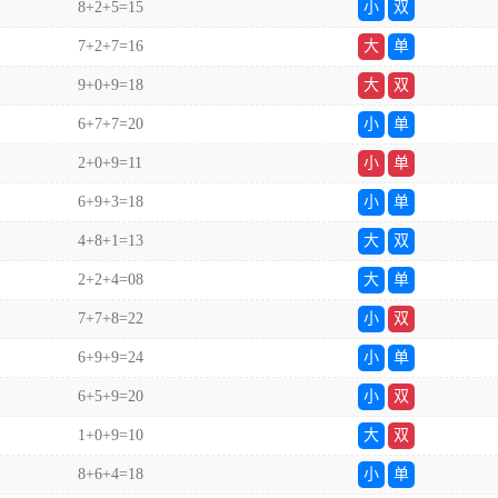
8+2+5=15
小
双
7+2+7=16
大
单
9+0+9=18
大
双
6+7+7=20
小
单
2+0+9=11
小
单
6+9+3=18
小
单
4+8+1=13
大
双
2+2+4=08
大
单
7+7+8=22
小
双
6+9+9=24
小
单
6+5+9=20
小
双
1+0+9=10
大
双
8+6+4=18
小
单