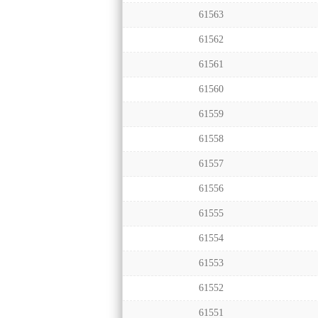
61563
61562
61561
61560
61559
61558
61557
61556
61555
61554
61553
61552
61551