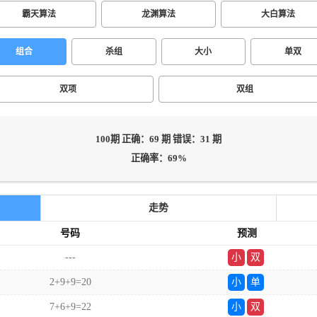
霸天算法
龙渊算法
大白算法
组合
杀组
大小
单双
双项
双组
100期 正确：69 期 错误：31 期
正确率：69%
走势
号码
预测
---
小
双
2+9+9=20
小
单
7+6+9=22
小
双