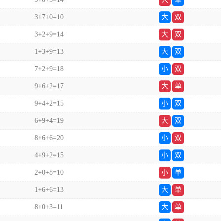
3+7+0=10
大
双
3+2+9=14
大
双
1+3+9=13
大
双
7+2+9=18
小
双
9+6+2=17
大
单
9+4+2=15
小
双
6+9+4=19
大
双
8+6+6=20
小
双
4+9+2=15
小
双
2+0+8=10
小
单
1+6+6=13
大
单
8+0+3=11
大
单