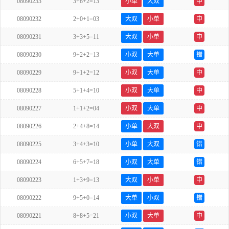
08090233
3+8+2=13
小单
大双
中
08090232
2+0+1=03
大双
小单
中
08090231
3+3+5=11
大双
小单
中
08090230
9+2+2=13
小双
大单
错
08090229
9+1+2=12
小双
大单
中
08090228
5+1+4=10
小双
大单
中
08090227
1+1+2=04
小双
大单
中
08090226
2+4+8=14
小单
大双
中
08090225
3+4+3=10
小单
大双
错
08090224
6+5+7=18
小双
大单
错
08090223
1+3+9=13
大双
小单
中
08090222
9+5+0=14
大单
小双
错
08090221
8+8+5=21
小双
大单
中