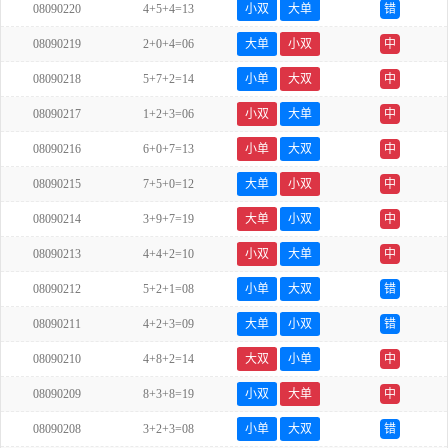
08090220
4+5+4=13
小双
大单
错
08090219
2+0+4=06
大单
小双
中
08090218
5+7+2=14
小单
大双
中
08090217
1+2+3=06
小双
大单
中
08090216
6+0+7=13
小单
大双
中
08090215
7+5+0=12
大单
小双
中
08090214
3+9+7=19
大单
小双
中
08090213
4+4+2=10
小双
大单
中
08090212
5+2+1=08
小单
大双
错
08090211
4+2+3=09
大单
小双
错
08090210
4+8+2=14
大双
小单
中
08090209
8+3+8=19
小双
大单
中
08090208
3+2+3=08
小单
大双
错