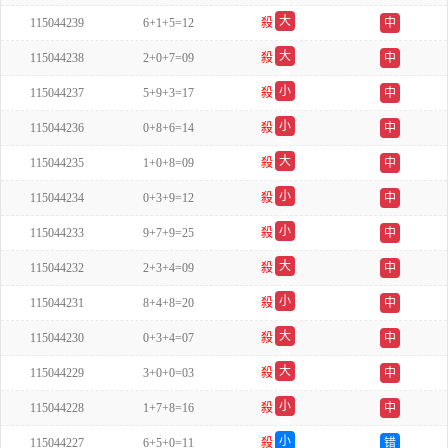
单
大
115044239
6+1+5=12
殺
中
单
大
115044238
2+0+7=09
殺
中
单
小
115044237
5+9+3=17
殺
中
双
小
115044236
0+8+6=14
殺
中
双
大
115044235
1+0+8=09
殺
中
单
小
115044234
0+3+9=12
殺
中
单
小
115044233
9+7+9=25
殺
中
双
大
115044232
2+3+4=09
殺
中
双
小
115044231
8+4+8=20
殺
中
单
大
115044230
0+3+4=07
殺
中
单
大
115044229
3+0+0=03
殺
中
单
小
115044228
1+7+8=16
殺
中
双
小
115044227
6+5+0=11
殺
错