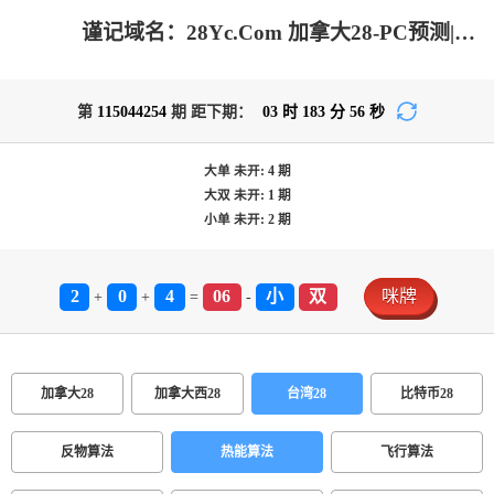
谨记域名：28Yc.Com 加拿大28-PC预测|加拿大pc在线|28结果咪牌|加拿大28在线预测网|专注研究_加拿大28预测_官方数据！
第
115044254
期 距下期：
03
时
183
分
56
秒
大单
未开:
4
期
大双
未开:
1
期
小单
未开:
2
期
2
0
4
06
小
双
咪牌
+
+
=
-
加拿大28
加拿大西28
台湾28
比特币28
反物算法
热能算法
飞行算法