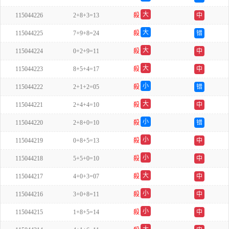
单
大
115044226
2+8+3=13
殺
中
单
大
115044225
7+9+8=24
殺
错
双
大
115044224
0+2+9=11
殺
中
单
大
115044223
8+5+4=17
殺
中
双
小
115044222
2+1+2=05
殺
错
单
大
115044221
2+4+4=10
殺
中
双
小
115044220
2+8+0=10
殺
错
双
小
115044219
0+8+5=13
殺
中
双
小
115044218
5+5+0=10
殺
中
单
大
115044217
4+0+3=07
殺
中
单
小
115044216
3+0+8=11
殺
中
双
小
115044215
1+8+5=14
殺
中
单