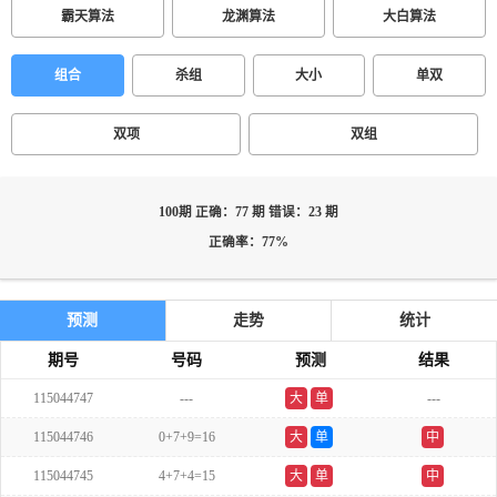
霸天算法
龙渊算法
大白算法
组合
杀组
大小
单双
双项
双组
100期 正确：77 期 错误：23 期
正确率：77%
预测
走势
统计
期号
号码
预测
结果
115044747
---
大
单
---
115044746
0+7+9=16
大
单
中
115044745
4+7+4=15
大
单
中