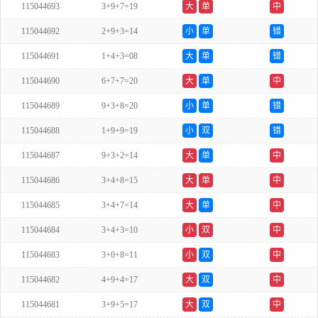
115044693
3+9+7=19
大
单
中
115044692
2+9+3=14
小
单
错
115044691
1+4+3=08
大
单
错
115044690
6+7+7=20
大
单
中
115044689
9+3+8=20
小
单
错
115044688
1+9+9=19
小
双
错
115044687
9+3+2=14
大
单
中
115044686
3+4+8=15
大
单
中
115044685
3+4+7=14
大
单
中
115044684
3+4+3=10
小
双
中
115044683
3+0+8=11
小
双
中
115044682
4+9+4=17
大
双
中
115044681
3+9+5=17
大
双
中