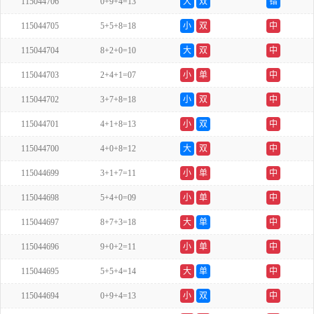
115044706
0+9+4=13
大
双
错
115044705
5+5+8=18
小
双
中
115044704
8+2+0=10
大
双
中
115044703
2+4+1=07
小
单
中
115044702
3+7+8=18
小
双
中
115044701
4+1+8=13
小
双
中
115044700
4+0+8=12
大
双
中
115044699
3+1+7=11
小
单
中
115044698
5+4+0=09
小
单
中
115044697
8+7+3=18
大
单
中
115044696
9+0+2=11
小
单
中
115044695
5+5+4=14
大
单
中
115044694
0+9+4=13
小
双
中