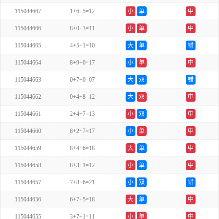
115044667
1+6+5=12
小
单
中
115044666
8+0+3=11
小
单
中
115044665
4+5+1=10
大
单
错
115044664
8+9+0=17
小
单
中
115044663
0+7+0=07
大
双
错
115044662
0+4+8=12
大
双
中
115044661
2+4+7=13
小
双
中
115044660
8+2+7=17
小
单
中
115044659
8+4+6=18
大
单
中
115044658
8+3+1=12
小
单
中
115044657
7+8+6=21
小
双
错
115044656
6+7+5=18
大
单
中
115044655
3+7+1=11
小
单
中