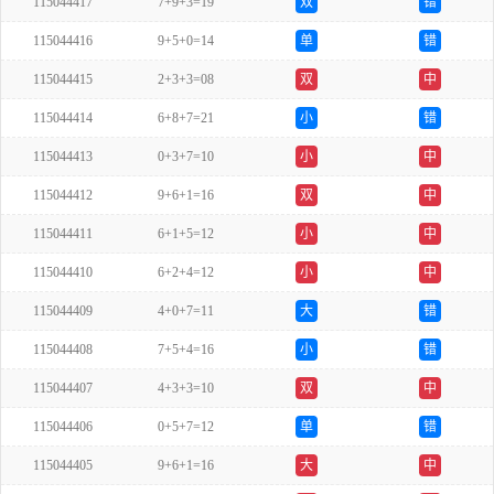
115044417
7+9+3=19
双
错
115044416
9+5+0=14
单
错
115044415
2+3+3=08
双
中
115044414
6+8+7=21
小
错
115044413
0+3+7=10
小
中
115044412
9+6+1=16
双
中
115044411
6+1+5=12
小
中
115044410
6+2+4=12
小
中
115044409
4+0+7=11
大
错
115044408
7+5+4=16
小
错
115044407
4+3+3=10
双
中
115044406
0+5+7=12
单
错
115044405
9+6+1=16
大
中