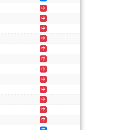
中
中
中
中
中
中
中
中
中
中
中
中
错