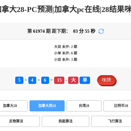
第
61974
期 距下期：
03
分
55
秒
大双
未开:
2
期
小单
未开:
6
期
小双
未开:
3
期
5
+
4
+
6
=
15
-
大
单
咪牌
加拿大28
加拿大西28
台湾28
比特币28
反物算法
热能算法
飞行算法