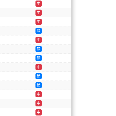
中
中
中
错
中
错
错
中
错
错
中
中
中