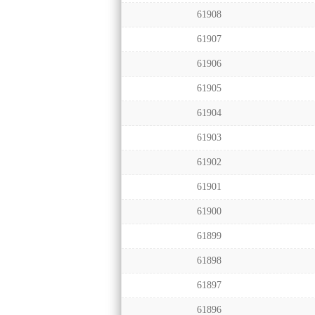
61908
61907
61906
61905
61904
61903
61902
61901
61900
61899
61898
61897
61896