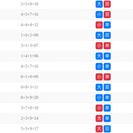
5+5+0=10
大
双
4+5+7=16
小
双
4+4+4=12
小
单
1+6+2=09
大
双
3+1+3=07
小
单
1+4+1=06
大
单
4+5+7=16
小
单
8+1+0=09
小
单
0+8+3=11
大
双
8+3+9=20
小
单
3+7+0=10
小
单
2+3+9=14
大
单
5+3+9=17
大
双