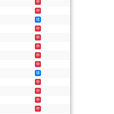
中
中
错
中
中
中
中
中
错
中
中
中
中