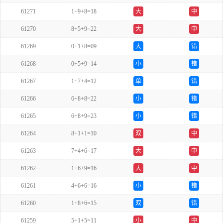
61271
1+9+8=18
大
中
61270
8+5+9=22
大
中
61269
0+1+8=09
大
错
61268
0+5+9=14
小
错
61267
1+7+4=12
单
错
61266
6+8+8=22
小
错
61265
6+8+9=23
小
错
61264
8+1+1=10
双
中
61263
7+4+6=17
大
中
61262
1+6+9=16
大
中
61261
4+6+6=16
小
错
61260
1+8+6=15
双
错
61259
5+1+5=11
小
中