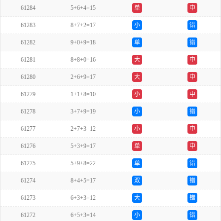
61284
5+6+4=15
单
中
61283
8+7+2=17
小
错
61282
9+0+9=18
单
错
61281
8+8+0=16
大
中
61280
2+6+9=17
大
中
61279
1+1+8=10
小
中
61278
3+7+9=19
小
错
61277
2+7+3=12
小
中
61276
5+3+9=17
单
中
61275
5+9+8=22
单
错
61274
8+4+5=17
双
错
61273
6+3+3=12
大
错
61272
6+5+3=14
小
错