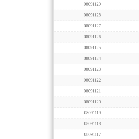
08091129
08091128
08091127
08091126
08091125
08091124
08091123
08091122
08091121
08091120
08091119
08091118
08091117