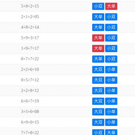
5+8+2=15
小双
大单
2+1+2=05
大单
小双
4+8+2=14
大单
小双
5+9+3=17
大单
小双
1+9+7=17
大单
小双
8+7+7=22
大单
小双
2+2+6=10
大双
小单
0+5+7=12
大双
小单
2+2+8=12
大双
小单
6+6+7=19
大双
小单
3+5+0=08
大双
小单
6+9+0=15
大双
小单
7+7+8=22
小双
大单