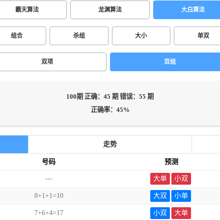
霸天算法
龙渊算法
大白算法
组合
杀组
大小
单双
双项
双组
100期 正确：45 期 错误：55 期
正确率：45%
走势
号码
预测
---
大单
小双
8+1+1=10
大双
小单
7+6+4=17
小双
大单