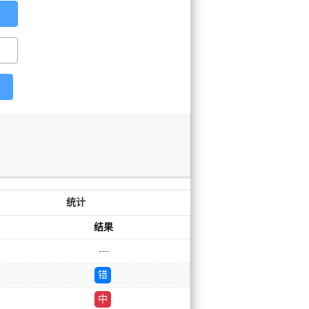
统计
结果
---
错
中