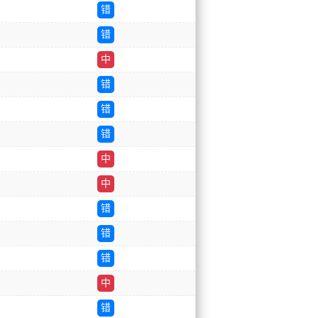
错
错
中
错
错
错
中
中
错
错
错
中
错