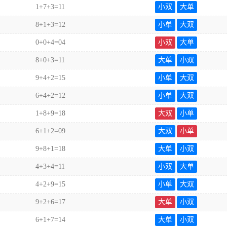
1+7+3=11
小双
大单
8+1+3=12
小单
大双
0+0+4=04
小双
大单
8+0+3=11
大单
小双
9+4+2=15
小单
大双
6+4+2=12
小单
大双
1+8+9=18
大双
小单
6+1+2=09
大双
小单
9+8+1=18
大单
小双
4+3+4=11
小双
大单
4+2+9=15
小单
大双
9+2+6=17
大单
小双
6+1+7=14
大单
小双