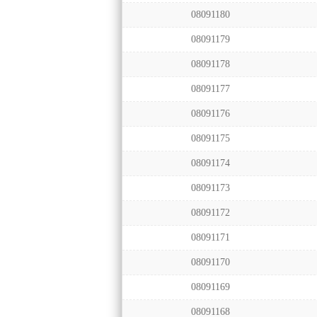
08091180
08091179
08091178
08091177
08091176
08091175
08091174
08091173
08091172
08091171
08091170
08091169
08091168