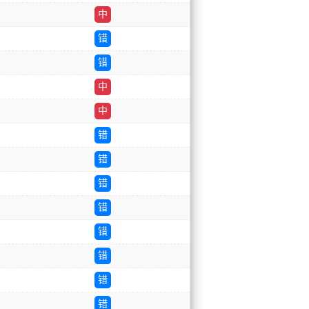
中
错
错
中
中
错
错
错
错
错
错
错
错