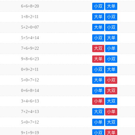
6+6+8=20
小双
大单
1+8+2=11
大单
小双
5+2+0=07
大单
小双
5+5+4=14
小双
大单
7+6+9=22
大双
小单
9+8+6=23
大单
小双
0+9+2=11
小双
大单
5+0+7=12
大单
小双
0+6+8=14
小单
大双
3+4+6=13
小单
大双
7+2+4=13
大双
小单
5+0+7=12
小单
大双
9+1+9=19
小双
大单