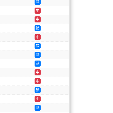
错
中
中
错
中
错
错
错
中
中
错
中
错