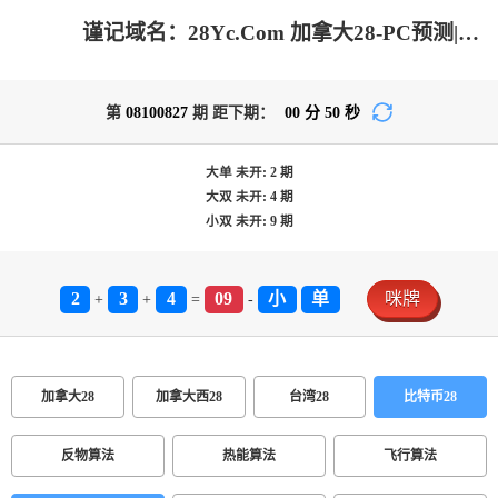
谨记域名：28Yc.Com 加拿大28-PC预测|加拿大pc在线|28结果咪牌|加拿大28在线预测网|专注研究_加拿大28预测_官方数据！
第
08100827
期 距下期：
00
分
50
秒
大单
未开:
2
期
大双
未开:
4
期
小双
未开:
9
期
2
3
4
09
小
单
咪牌
+
+
=
-
加拿大28
加拿大西28
台湾28
比特币28
反物算法
热能算法
飞行算法