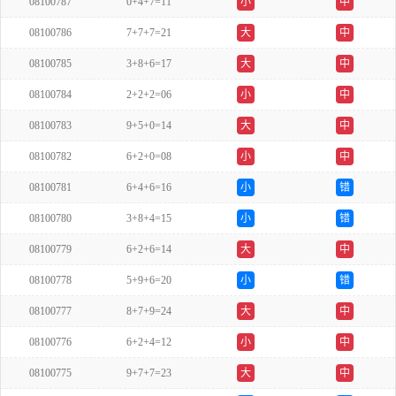
08100787
0+4+7=11
小
中
08100786
7+7+7=21
大
中
08100785
3+8+6=17
大
中
08100784
2+2+2=06
小
中
08100783
9+5+0=14
大
中
08100782
6+2+0=08
小
中
08100781
6+4+6=16
小
错
08100780
3+8+4=15
小
错
08100779
6+2+6=14
大
中
08100778
5+9+6=20
小
错
08100777
8+7+9=24
大
中
08100776
6+2+4=12
小
中
08100775
9+7+7=23
大
中