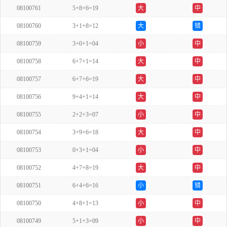
08100761
5+8+6=19
大
中
08100760
3+1+8=12
大
错
08100759
3+0+1=04
小
中
08100758
6+7+1=14
大
中
08100757
6+7+6=19
大
中
08100756
9+4+1=14
大
中
08100755
2+2+3=07
小
中
08100754
3+9+6=18
大
中
08100753
0+3+1=04
小
中
08100752
4+7+8=19
大
中
08100751
6+4+6=16
小
错
08100750
4+8+1=13
小
中
08100749
5+1+3=09
小
中