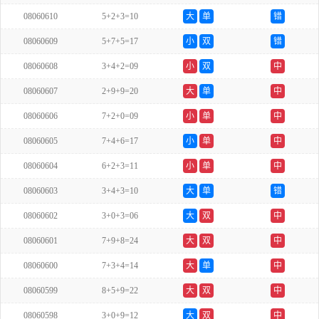
08060610
5+2+3=10
大
单
错
08060609
5+7+5=17
小
双
错
08060608
3+4+2=09
小
双
中
08060607
2+9+9=20
大
单
中
08060606
7+2+0=09
小
单
中
08060605
7+4+6=17
小
单
中
08060604
6+2+3=11
小
单
中
08060603
3+4+3=10
大
单
错
08060602
3+0+3=06
大
双
中
08060601
7+9+8=24
大
双
中
08060600
7+3+4=14
大
单
中
08060599
8+5+9=22
大
双
中
08060598
3+0+9=12
大
双
中