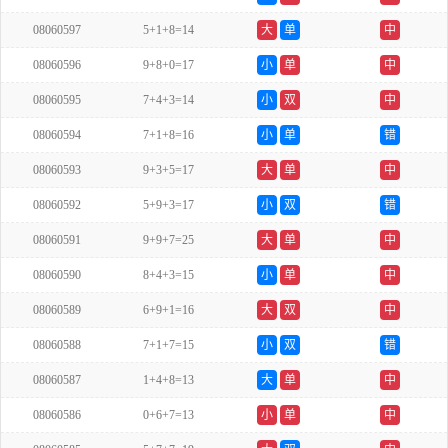
08060597
5+1+8=14
大
单
中
08060596
9+8+0=17
小
单
中
08060595
7+4+3=14
小
双
中
08060594
7+1+8=16
小
单
错
08060593
9+3+5=17
大
单
中
08060592
5+9+3=17
小
双
错
08060591
9+9+7=25
大
单
中
08060590
8+4+3=15
小
单
中
08060589
6+9+1=16
大
双
中
08060588
7+1+7=15
小
双
错
08060587
1+4+8=13
大
单
中
08060586
0+6+7=13
小
单
中