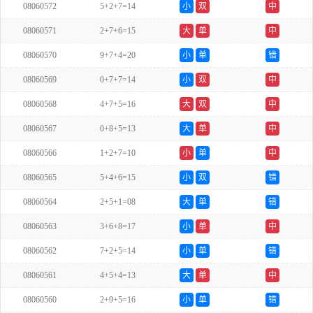
08060572
5+2+7=14
小
双
中
08060571
2+7+6=15
大
单
中
08060570
9+7+4=20
小
单
错
08060569
0+7+7=14
小
双
中
08060568
4+7+5=16
大
双
中
08060567
0+8+5=13
大
单
中
08060566
1+2+7=10
小
单
中
08060565
5+4+6=15
小
双
错
08060564
2+5+1=08
大
单
错
08060563
3+6+8=17
小
单
中
08060562
7+2+5=14
小
单
错
08060561
4+5+4=13
大
单
中
08060560
2+9+5=16
小
单
错