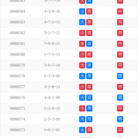
08060585
5+7+7=19
大
双
中
08060584
4+3+9=16
小
双
中
08060583
4+7+2=13
大
单
中
08060582
3+2+7=12
小
双
中
08060581
7+9+9=25
大
双
中
08060580
1+7+5=13
小
单
中
08060579
3+6+5=14
大
单
中
08060578
0+5+3=08
大
单
错
08060577
3+2+8=13
小
单
中
08060576
4+4+1=09
大
双
错
08060575
1+3+6=10
小
单
中
08060574
2+5+2=09
大
双
错
08060573
1+0+2=03
大
单
中