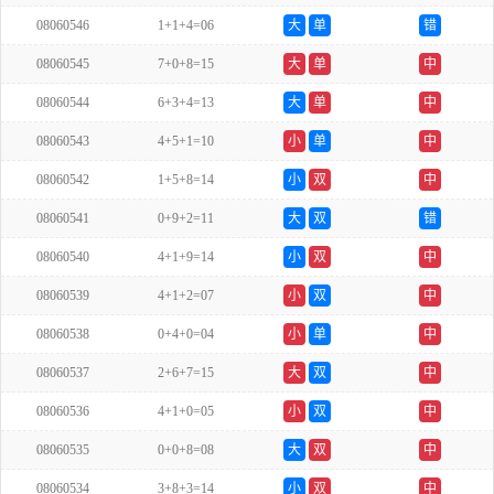
08060546
1+1+4=06
大
单
错
08060545
7+0+8=15
大
单
中
08060544
6+3+4=13
大
单
中
08060543
4+5+1=10
小
单
中
08060542
1+5+8=14
小
双
中
08060541
0+9+2=11
大
双
错
08060540
4+1+9=14
小
双
中
08060539
4+1+2=07
小
双
中
08060538
0+4+0=04
小
单
中
08060537
2+6+7=15
大
双
中
08060536
4+1+0=05
小
双
中
08060535
0+0+8=08
大
双
中
08060534
3+8+3=14
小
双
中