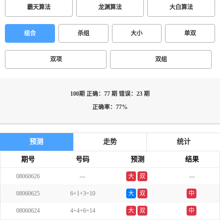
霸天算法
龙渊算法
大白算法
组合
杀组
大小
单双
双项
双组
100期 正确：77 期 错误：23 期
正确率：77%
预测
走势
统计
期号
号码
预测
结果
08060626
---
大
双
---
08060625
6+1+3=10
大
双
中
08060624
4+4+6=14
大
双
中